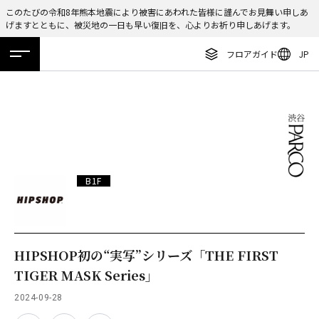
このたびの令和8年熊本地震により被害にあわれた皆様に謹んでお見舞い申しあ
げますとともに、被災地の一日も早い復旧を、心よりお祈り申しあげます。
ENGLISH
フロアガイド
JP
繁体字
ホーム
特集
ニュース
イベント
アクセス
フロアガイド
簡体字
レストラン・カフェ
한국어
施設案内・アクセス
ภาษาไทย
イベント・ポップアップ
日本語
B1F
ニュース
特集
TAX FREE
HIPSHOP初の“実写”シリーズ「THE FIRST
TIGER MASK Series」
DELIVERY SERVICES
2024-09-28