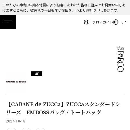
このたびの令和8年熊本地震により被害にあわれた皆様に謹んでお見舞い申しあ
げますとともに、被災地の一日も早い復旧を、心よりお祈り申しあげます。
ENGLISH
フロアガイド
JP
繁体字
ホーム
特集
ニュース
イベント
アクセス
フロアガイド
簡体字
レストラン・カフェ
한국어
施設案内・アクセス
ภาษาไทย
イベント・ポップアップ
日本語
4F
ニュース
特集
TAX FREE
【CABANE de ZUCCa】ZUCCaスタンダードシ
リーズ EMBOSSバッグ / トートバッグ
DELIVERY SERVICES
2024-10-18