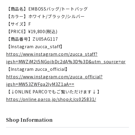
【商品名】EMBOSSバッグ/トートバッグ
【カラー】ホワイト/ブラック/シルバー
【サイズ】F
【PRICE】¥19,800(税込)
【商品番号】ZU05AG117
【Instagram zucca_staff】
https://www.instagram.com/zucca_staff?
igsh=MWZiM2t5NGpibDc2dA%3D%3D&utm_source=qr
【Instagram zucca_official】
https://www.instagram.com/zucca_official?
igsh=MW53ZWFqa2IyM3Z1aA==
【↓ONLINE PARCOでもご覧いただけます↓ 】
https://online.parco.jp/shop/c/cs025831/
Shop Information