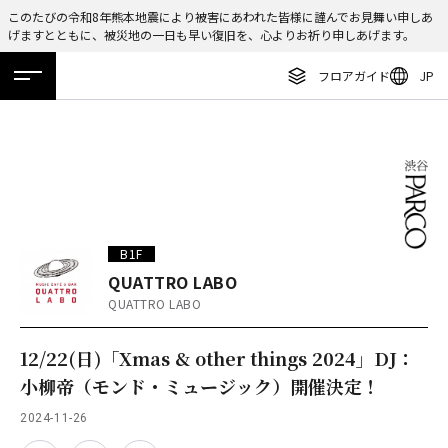
このたびの令和8年熊本地震により被害にあわれた皆様に謹んでお見舞い申しあ
げますとともに、被災地の一日も早い復旧を、心よりお祈り申しあげます。
ENGLISH
フロアガイド
JP
繁体字
ホーム
特集
ニュース
イベント
アクセス
フロアガイド
簡体字
レストラン・カフェ
한국어
施設案内・アクセス
ภาษาไทย
イベント・ポップアップ
日本語
B1F
ニュース
QUATTRO LABO
QUATTRO LABO
特集
TAX FREE
12/22(日)「Xmas & other things 2024」DJ：
小柳帝（モンド・ミュージック）開催決定！
DELIVERY SERVICES
2024-11-26