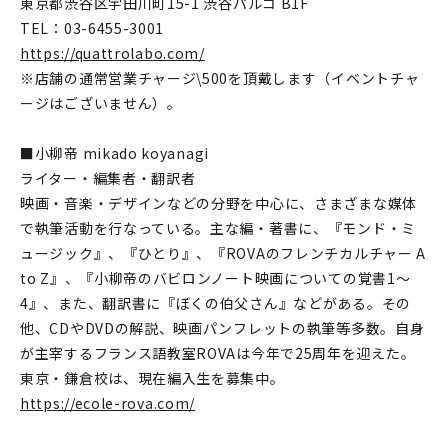
東京都渋谷区宇田川町15-1 渋谷パルコ B1F
TEL：03-6455-3001
https://quattrolabo.com/
※店舗の通常営業チャージ\500を頂戴します（イベントチャ
ージはございません）。
■小柳帝 mikado koyanagi
ライター・編集者・翻訳者
映画・音楽・デザインなどの分野を中心に、さまざまな媒体
で執筆活動を行なっている。主な編・著書に、『モンド・ミ
ュージック』、『ひとり』、『ROVAのフレンチカルチャー A
to Z』、『小柳帝のバビロンノート映画についての覚書1〜
4』、また、翻訳書に『ぼくの伯父さん』などがある。その
他、CDやDVDの解説、映画パンフレットの執筆等多数。自身
が主宰するフランス語教室ROVAは今年で25周年を迎えた。
東京・鎌倉校は、現在編入生を募集中。
https://ecole-rova.com/