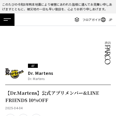
このたびの令和8年熊本地震により被害にあわれた皆様に謹んでお見舞い申しあ
げますとともに、被災地の一日も早い復旧を、心よりお祈り申しあげます。
ENGLISH
フロアガイド
JP
繁体字
ホーム
特集
ニュース
イベント
アクセス
フロアガイド
簡体字
レストラン・カフェ
한국어
施設案内・アクセス
ภาษาไทย
イベント・ポップアップ
日本語
4F
ニュース
Dr. Martens
Dr. Martens
特集
TAX FREE
【Dr.Martens】公式アプリメンバー&LINE
FRIENDS 10%OFF
DELIVERY SERVICES
2025-04-04