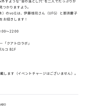
踏み外すような“音の落とし穴”を二人でたっぷりか
見つかりますよう。
木）のvol1は、伊藤桂司さん（UFG）と那須慶子
をお招きします！
00～22:00
ー「クアトロラボ」
ルコ B1F
を頂戴します（イベントチャージはございません）。
LABO