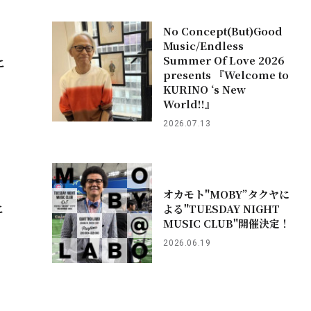
No Concept(But)Good
Music/Endless
Summer Of Love 2026
こ
presents 『Welcome to
KURINO ‘s New
World!!』
2026.07.13
オカモト"MOBY”タクヤに
こ
よる"TUESDAY NIGHT
MUSIC CLUB"開催決定！
2026.06.19