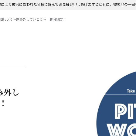
震により被害にあわれた皆様に謹んでお見舞い申しあげますとともに、被災地の一日
 WONDER vol.0 ～踏み外していこう〜 開催決定！
踏み外し
！