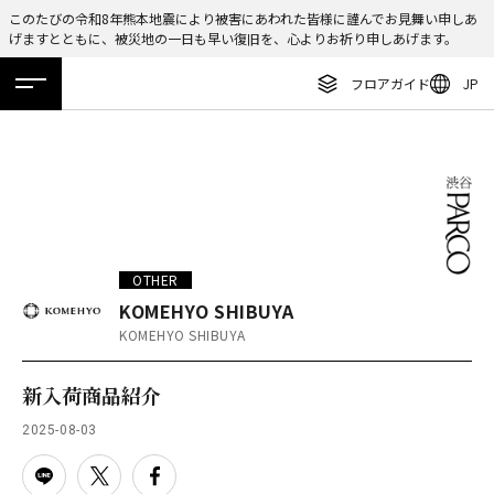
このたびの令和8年熊本地震により被害にあわれた皆様に謹んでお見舞い申しあ
げますとともに、被災地の一日も早い復旧を、心よりお祈り申しあげます。
ENGLISH
フロアガイド
JP
繁体字
ホーム
特集
ニュース
イベント
アクセス
フロアガイド
簡体字
レストラン・カフェ
한국어
施設案内・アクセス
ภาษาไทย
イベント・ポップアップ
日本語
OTHER
ニュース
KOMEHYO SHIBUYA
KOMEHYO SHIBUYA
特集
TAX FREE
新入荷商品紹介
DELIVERY SERVICES
2025-08-03