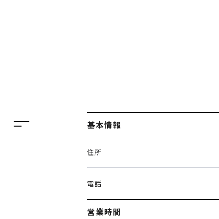
フロアガイド
レストラン・カフェ
施設案内・アクセス
イベント・ポップアップ
ENGLISH
ニュース
繁体字
特集
簡体字
TAX FREE
基本情報
한국어
DELIVERY SERVICES
住所
ภาษาไทย
PARCOメンバーズ
日本語
オンラインストア
電話
リクルート
営業時間