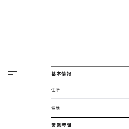
フロアガイド
レストラン・カフェ
施設案内・アクセス
イベント・ポップアップ
ENGLISH
ニュース
繁体字
特集
簡体字
TAX FREE
基本情報
한국어
DELIVERY SERVICES
住所
ภาษาไทย
PARCOメンバーズ
日本語
オンラインストア
電話
リクルート
営業時間