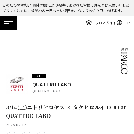
このたびの令和8年熊本地震により被害にあわれた皆様に謹んでお見舞い申しあ
げますとともに、被災地の一日も早い復旧を、心よりお祈り申しあげます。
ENGLISH
フロアガイド
JP
繁体字
ホーム
特集
ニュース
イベント
アクセス
フロアガイド
簡体字
レストラン・カフェ
한국어
施設案内・アクセス
ภาษาไทย
イベント・ポップアップ
日本語
B1F
ニュース
QUATTRO LABO
QUATTRO LABO
特集
TAX FREE
3/14(土)ニトリヒロヤス × タケヒロルイ DUO at
QUATTRO LABO
DELIVERY SERVICES
2026-02-12