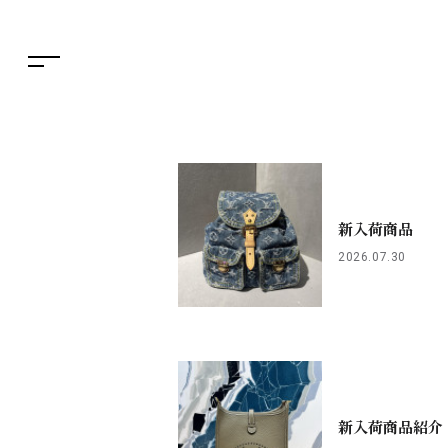
繁体字
特集
簡体字
TAX FREE
한국어
DELIVERY SERVICES
ภาษาไทย
PARCOメンバーズ
日本語
オンラインストア
リクルート
新入荷商品
2026.07.30
新入荷商品紹介