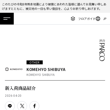
このたびの令和8年熊本地震により被害にあわれた皆様に謹んでお見舞い申しあ
げますとともに、被災地の一日も早い復旧を、心よりお祈り申しあげます。
ENGLISH
フロアガイド
JP
繁体字
ホーム
特集
ニュース
イベント
アクセス
フロアガイド
簡体字
レストラン・カフェ
한국어
施設案内・アクセス
ภาษาไทย
イベント・ポップアップ
日本語
OTHER
ニュース
KOMEHYO SHIBUYA
KOMEHYO SHIBUYA
特集
TAX FREE
新入荷商品紹介
DELIVERY SERVICES
2026-04-20