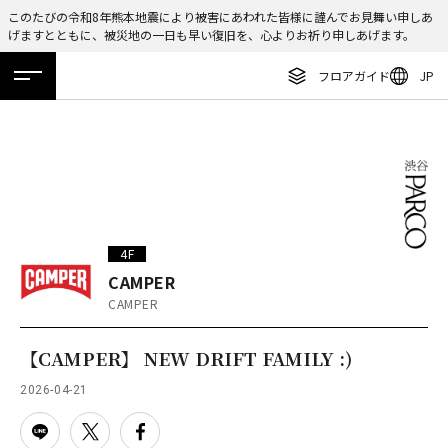
このたびの令和8年熊本地震により被害にあわれた皆様に謹んでお見舞い申しあ
げますとともに、被災地の一日も早い復旧を、心よりお祈り申しあげます。
ENGLISH
フロアガイド
JP
繁体字
ホーム
特集
ニュース
イベント
アクセス
フロアガイド
簡体字
レストラン・カフェ
한국어
施設案内・アクセス
ภาษาไทย
イベント・ポップアップ
日本語
4F
ニュース
CAMPER
CAMPER
特集
TAX FREE
【CAMPER】 NEW DRIFT FAMILY :)
DELIVERY SERVICES
2026-04-21