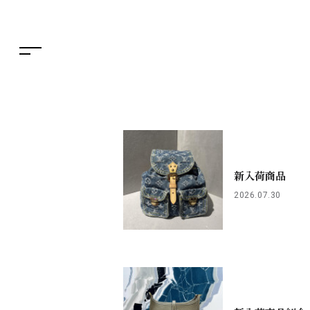
繁体字
特集
簡体字
TAX FREE
한국어
DELIVERY SERVICES
ภาษาไทย
PARCOメンバーズ
日本語
オンラインストア
リクルート
新入荷商品
2026.07.30