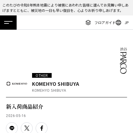
このたびの令和8年熊本地震により被害にあわれた皆様に謹んでお見舞い申しあ
げますとともに、被災地の一日も早い復旧を、心よりお祈り申しあげます。
ENGLISH
フロアガイド
JP
繁体字
ホーム
特集
ニュース
イベント
アクセス
フロアガイド
簡体字
レストラン・カフェ
한국어
施設案内・アクセス
ภาษาไทย
イベント・ポップアップ
日本語
OTHER
ニュース
KOMEHYO SHIBUYA
KOMEHYO SHIBUYA
特集
TAX FREE
新入荷商品紹介
DELIVERY SERVICES
2026-05-16