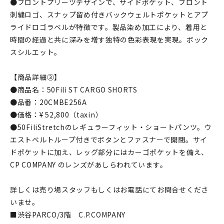
●フロントプリーツデザインで、サイドポケット、フロント
刺繍ロゴ、スナップ留め付きバックウェルトポケットとアプ
ライドロゴラベルが特徴です。製品染め加工により、着用と
時間の経過と共に深みを増す独特の色彩表現を実現。ボック
スシルエット。
【商品詳細③】
●商品名：50Fili ST CARGO SHORTS
●品番：20CMBE256A
●価格：¥ 52,800（taxin）
●50FiliStretchのレギュラーフィット・ショートパンツ。ウ
エストベルトループ付きでボタンとファスナーで開閉。サイ
ドポケットに加え、レッグ部分にはカーゴポケットを備え、
CP COMPANY のレンズがあしらわれています。
詳しくは売り場スタッフもしくはお電話にてお問合せくださ
いませ。
■渋谷PARCO/3階 C.P.COMPANY