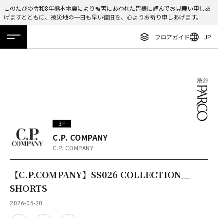
このたびの令和8年熊本地震により被害にあわれた皆様に謹んでお見舞い申しあ
げますとともに、被災地の一日も早い復旧を、心よりお祈り申しあげます。
ENGLISH
フロアガイド
JP
繁体字
ホーム
特集
ニュース
イベント
アクセス
フロアガイド
簡体字
レストラン・カフェ
한국어
施設案内・アクセス
ภาษาไทย
イベント・ポップアップ
日本語
3F
ニュース
C.P. COMPANY
C.P. COMPANY
特集
TAX FREE
【C.P.COMPANY】SS026 COLLECTION＿
SHORTS
DELIVERY SERVICES
2026-05-20