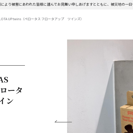
震により被害にあわれた皆様に謹んでお見舞い申しあげますとともに、被災地の一日
S FLOTA UP twins（ペロータス フロータアップ ツインズ）
AS
（ペロータ
イン