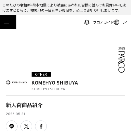
このたびの令和8年熊本地震により被害にあわれた皆様に謹んでお見舞い申しあ
げますとともに、被災地の一日も早い復旧を、心よりお祈り申しあげます。
ENGLISH
フロアガイド
JP
繁体字
ホーム
特集
ニュース
イベント
アクセス
フロアガイド
簡体字
レストラン・カフェ
한국어
施設案内・アクセス
ภาษาไทย
イベント・ポップアップ
日本語
OTHER
ニュース
KOMEHYO SHIBUYA
KOMEHYO SHIBUYA
特集
TAX FREE
新入荷商品紹介
DELIVERY SERVICES
2026-05-31