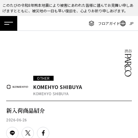
このたびの令和8年熊本地震により被害にあわれた皆様に謹んでお見舞い申しあ
げますとともに、被災地の一日も早い復旧を、心よりお祈り申しあげます。
ENGLISH
フロアガイド
JP
繁体字
ホーム
特集
ニュース
イベント
アクセス
フロアガイド
簡体字
レストラン・カフェ
한국어
施設案内・アクセス
ภาษาไทย
イベント・ポップアップ
日本語
OTHER
ニュース
KOMEHYO SHIBUYA
KOMEHYO SHIBUYA
特集
TAX FREE
新入荷商品紹介
DELIVERY SERVICES
2026-06-26