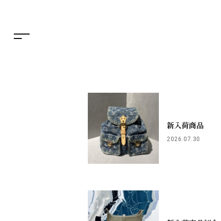
繁体字
特集
簡体字
TAX FREE
한국어
DELIVERY SERVICES
ภาษาไทย
PARCOメンバーズ
日本語
オンラインストア
リクルート
新入荷商品
2026.07.30