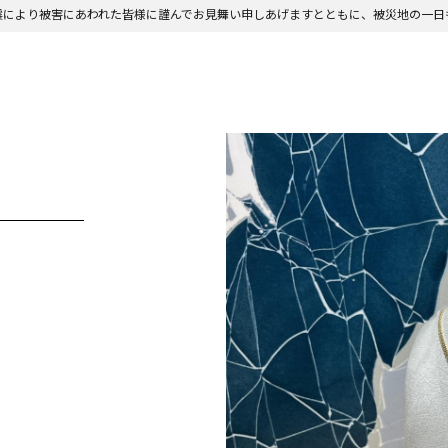
震により被害にあわれた皆様に謹んでお見舞い申しあげますとともに、被災地の一日