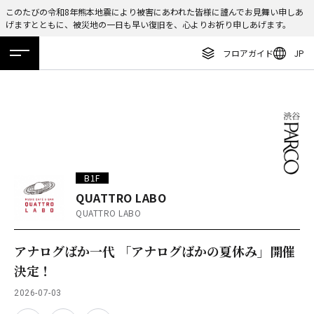
このたびの令和8年熊本地震により被害にあわれた皆様に謹んでお見舞い申しあ
げますとともに、被災地の一日も早い復旧を、心よりお祈り申しあげます。
ENGLISH
フロアガイド
JP
繁体字
ホーム
特集
ニュース
イベント
アクセス
フロアガイド
簡体字
レストラン・カフェ
한국어
施設案内・アクセス
ภาษาไทย
イベント・ポップアップ
日本語
B1F
ニュース
QUATTRO LABO
QUATTRO LABO
特集
TAX FREE
アナログばか一代 「アナログばかの夏休み」開催
決定！
DELIVERY SERVICES
2026-07-03