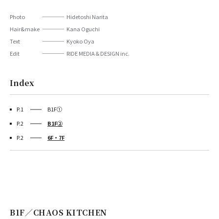
Photo
Hidetoshi Narita
Hair&make
Kana Oguchi
Text
Kyoko Oya
Edit
RIDE MEDIA＆DESIGN inc.
Index
P.1
B1F①
P.2
B1F②
P.2
6F・7F
B1F／CHAOS KITCHEN