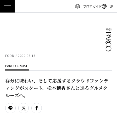
フロアガイド
JP
ホーム
特集
ニュース
イベント
アクセス
ENGLISH
繁体字
フロアガイド
簡体字
レストラン・カフェ
한국어
施設案内・アクセス
ภาษาไทย
FOOD
2020.08.18
イベント・ポップアップ
PARCO CRUISE
日本語
ニュース
存分に味わい、そして応援するクラウドファンデ
特集
ィングがスタート。松本穂香さんと巡るグルメク
TAX FREE
ルーズへ。
DELIVERY SERVICES