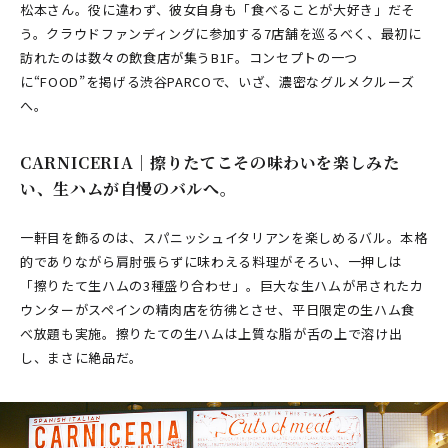
松本さん。役に違わず、彼女自身も「食べることが大好き」だそ
う。クラウドファンディングに参加する7店舗を巡るべく、最初に
訪れたのは数々の飲食店が集うB1F。コンセプトの一つ
に“FOOD”を掲げる渋谷PARCOで、いざ、濃密なグルメクルーズ
へ。
CARNICERIA│擦りたてこその味わいを楽しみた
い、生ハムが自慢のバルへ。
一軒目を飾るのは、スパニッシュイタリアンを楽しめるバル。本格
的でありながら肩肘張らずに味わえる料理がそろい、一押しは
「擦りたて生ハムの3種盛り合わせ」。巨大な生ハムが吊されたカ
ウンターがスペインの精肉店を彷彿とさせ、平日限定の生ハム食
べ放題も実施。擦りたての生ハムは上質な脂が舌の上で溶け出
し、まさに絶品だ。