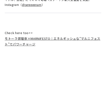
Instagram（
@sereeeenam
）
Check here too>>
モトーラ世理奈×MARNIFESTO｜エネルギッシュな“マルニフェス
ト”でパワーチャージ
Check here too>>
モトーラ世理奈×FRED PERRY／ほぼ日カルチャん｜音楽やファッ
ション、日記や美術展など、文化とカルチャーに出合える渋谷
PARCO