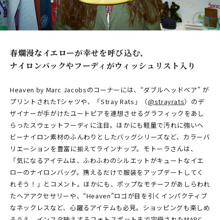
春爛漫なイエローが幸せを呼び込む、
ナイロンバックやフーディがウィッシュリスト入り
Heaven by Marc Jacobsのコーナーには、“ダブルヘッドベア” が
プリントされたTシャツや、「Stray Rats」（
@strayrats
）のデ
ザイナーが手がけたユートピアを連想させるグラフィックをあし
らったスウェットフーディに注目。ほかにも軽量で汚れに強いヘ
ビーナイロン素材のふんわりとしたバッグシリーズなど、カラーバ
リエーションを豊富に揃えてラインナップ。モトーラさんは、
「気になるアイテムは、ふわふわのシルエットがキュートなイエ
ローのナイロンバッグ。携えるだけで服装をアップデートしてく
れそう！」とコメント。ほかにも、ポップなモチーフがあしらわれ
たヘアアクセサリーや、“Heaven”ロゴが目を引くインパクティブ
なネックレスなど、心躍るアイテムも必見。ショッピングも楽しめ
るうえ、インスタ映えするフォトスポットまで完備されたMARC