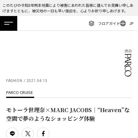
このたびの令和8年熊本地震により被害にあわれた皆様に謹んでお見舞い申しあ
げますとともに、被災地の一日も早い復旧を、心よりお祈り申しあげます。
ENGLISH
フロアガイド
JP
繁体字
ホーム
特集
ニュース
イベント
アクセス
フロアガイド
簡体字
レストラン・カフェ
한국어
施設案内・アクセス
ภาษาไทย
イベント・ポップアップ
日本語
FASHION
2021.04.13
ニュース
PARCO CRUISE
特集
TAX FREE
モトーラ世理奈×MARC JACOBS｜“Heaven”な
空間で夢のようなショッピング体験
DELIVERY SERVICES