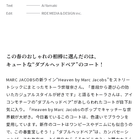
Text
Ai Yamaki
Edit
RIDE MEDIA＆DESIGN inc.
この春のおしゃれの相棒に選んだのは、
キュートな“ダブルヘッドベア”のコート！
MARC JACOBSの新ライン“Heaven by Marc Jacobs”をストリー
トシックにまとったモトーラ世理奈さん。「普段から遊び心の効
いたカジュアルスタイルが好きです」と語るモトーラさんは、アイ
コンモチーフの“ダブルヘッドベア”があしらわれたコートが目下お
気に入り。「Heaven by Marc Jacobsのポップでキャッチーな世
界観が大好き。今日着ているこのコートは、色違いでブラウンを
愛用しています。新作のコートはワンピースやデニムにも似合うの
で、この春重宝しそう！」“ダブルヘッドベア”は、カンバセーシ