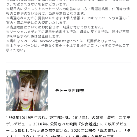
り、お送りできない場合がございます。
※期日内にダイレクトメッセージへの応答のない方・当選連絡後、住所等の情
報のご提供のない場合は、当選が無効となります。
※当選された方から提供いただきます個人情報は、本キャンペーンの当選のご
案内・賞品発送にのみ使用いたします。
※当選理由についてのお問合せは一切受け付けておりません。
※ソーシャルメディアの運用を妨害する行為、趣旨に反する行為、弊社が不適
切を判断する行為は禁止致します。
※当キャンペーンはFacebook社Instagramとは一切関係ありません。
※本キャンペーンは、予告なく変更・中止する場合がございますので予めご了
承ください。
モトーラ世理奈
1998年10月9日生まれ。東京都出身。2015年1月の雑誌「装苑」にてモ
デルデビュー。2018年に公開された映画『少女邂逅』にて映画デビュ
ーし女優としても活躍の幅を広げる。2020年公開の「風の電話」、「タ
イトル、拒絶」にてキネマ旬報ベスト・テン新人女優賞を受賞。