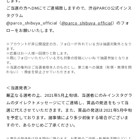
します。
ご当選の方へDMにてご連絡致しますので、渋谷PARCO公式インス
タグラム
@parco_shibuya_official（
@parco_shibuya_official
）のフォ
ローをお願いいたします。
※アカウントが非公開設定の方、フォローが外れている方は抽選対象外となり
ます。
※応募はお一人様一回限りと致します。
※既にフォローいただいている方も対象の投稿にいいね で抽選参加となりま
す。
※当選の権利はご当選者様本人のものとし、第三者への譲渡（有償・無償を問
わない）・換金を禁止させていただきます。
＜当選発表＞
厳正なる選考の上、2021年5月上旬頃、当選者にのみインスタグラ
ムのダイレクトメッセージにてご連絡し、賞品の発送をもって当
選に代えさせていただきます。また、賞品の発送は2021年5月中旬
を予定しております。諸事情により多少前後する場合がございま
すので、あらかじめご了承ください。
※賞品の発送先は日本国内に限ります。お客様のご住所・転居先不明などによ