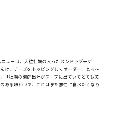
メニューは、大粒牡蠣の入ったスンドゥブチゲ
さんは、チーズをトッピングしてオーダー。とろ〜
間、「牡蠣の海鮮出汁がスープに出ていてとても美
クのある味わいで、これはまた無性に食べたくなり