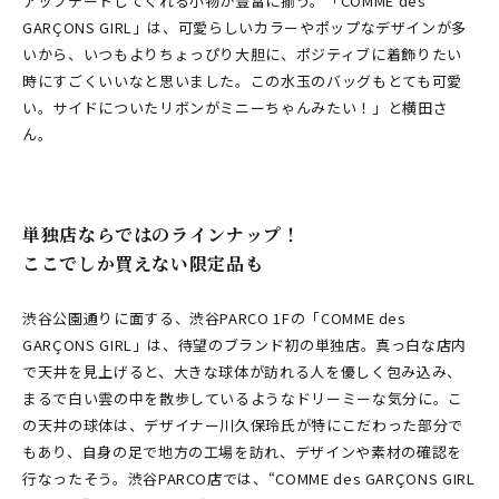
アップデートしてくれる小物が豊富に揃う。「COMME des
GARÇONS GIRL」は、可愛らしいカラーやポップなデザインが多
いから、いつもよりちょっぴり大胆に、ポジティブに着飾りたい
時にすごくいいなと思いました。この水玉のバッグもとても可愛
い。サイドについたリボンがミニーちゃんみたい！」と横田さ
ん。
単独店ならではのラインナップ！
ここでしか買えない限定品も
渋谷公園通りに面する、渋谷PARCO 1Fの「COMME des
GARÇONS GIRL」は、待望のブランド初の単独店。真っ白な店内
で天井を見上げると、大きな球体が訪れる人を優しく包み込み、
まるで白い雲の中を散歩しているようなドリーミーな気分に。こ
の天井の球体は、デザイナー川久保玲氏が特にこだわった部分で
もあり、自身の足で地方の工場を訪れ、デザインや素材の確認を
行なったそう。渋谷PARCO店では、“COMME des GARÇONS GIRL