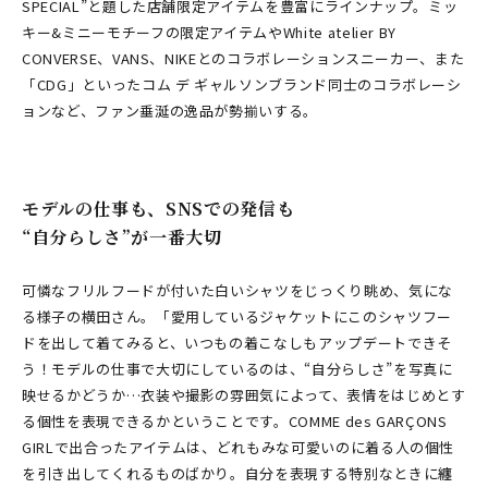
SPECIAL”と題した店舗限定アイテムを豊富にラインナップ。ミッ
キー&ミニーモチーフの限定アイテムやWhite atelier BY
CONVERSE、VANS、NIKEとのコラボレーションスニーカー、また
「CDG」といったコム デ ギャルソンブランド同士のコラボレーシ
ョンなど、ファン垂涎の逸品が勢揃いする。
モデルの仕事も、SNSでの発信も
“自分らしさ”が一番大切
可憐なフリルフードが付いた白いシャツをじっくり眺め、気にな
る様子の横田さん。「愛用しているジャケットにこのシャツフー
ドを出して着てみると、いつもの着こなしもアップデートできそ
う！モデルの仕事で大切にしているのは、“自分らしさ”を写真に
映せるかどうか…衣装や撮影の雰囲気によって、表情をはじめとす
る個性を表現できるかということです。COMME des GARÇONS
GIRLで出合ったアイテムは、どれもみな可愛いのに着る人の個性
を引き出してくれるものばかり。自分を表現する特別なときに纏