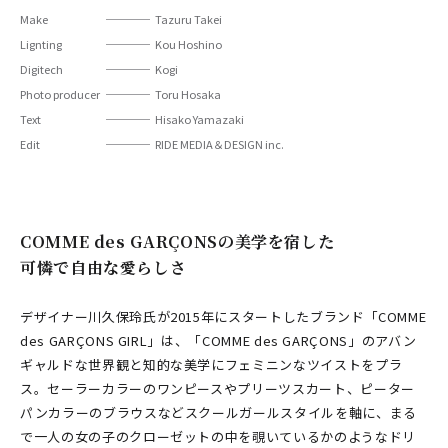
Make
Tazuru Takei
Lignting
Kou Hoshino
Digitech
Kogi
Photo producer
Toru Hosaka
Text
Hisako Yamazaki
Edit
RIDE MEDIA＆DESIGN inc.
COMME des GARÇONSの美学を宿した
可憐で自由な愛らしさ
デザイナー川久保玲氏が2015年にスタートしたブランド「COMME
des GARÇONS GIRL」は、「COMME des GARÇONS」のアバン
ギャルドな世界観と知的な美学にフェミニンなツイストをプラ
ス。セーラーカラーのワンピースやプリーツスカート、ピーター
パンカラーのブラウスなどスクールガールスタイルを軸に、まる
で一人の女の子のクローゼットの中を覗いているかのようなドリ