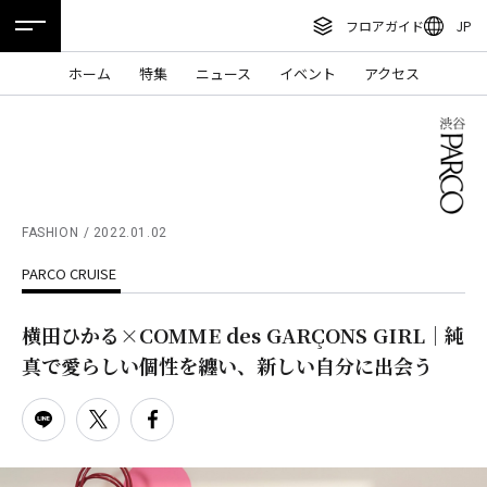
フロアガイド
JP
ENGLISH
ホーム
特集
ニュース
イベント
アクセス
繁体字
フロアガイド
簡体字
レストラン・カフェ
한국어
施設案内・アクセス
ภาษาไทย
FASHION
2022.01.02
イベント・ポップアップ
PARCO CRUISE
日本語
ニュース
横田ひかる×COMME des GARÇONS GIRL｜純
特集
真で愛らしい個性を纏い、新しい自分に出会う
TAX FREE
DELIVERY SERVICES