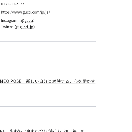
0120-99-2177
https://www.gucci.com/jp/ja/
Instagram（
@gucci
）
Twitter（
@gucci_jp
）
N／PAMEO POSE｜新しい自分と対峙する、心を動かす
ボルドー生まれ。5歳までパリで過ごす。2018年、東