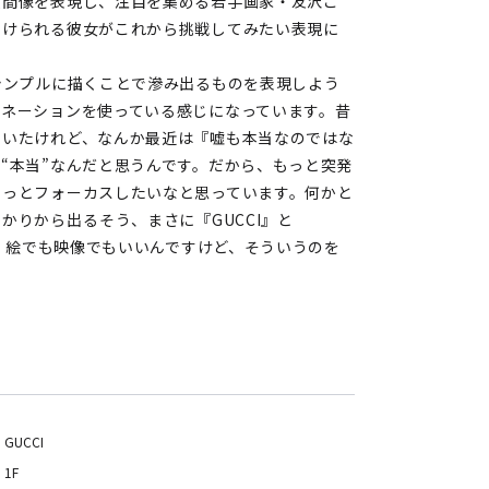
人間像を表現し、注目を集める若手画家・友沢こ
向けられる彼女がこれから挑戦してみたい表現に
シンプルに描くことで滲み出るものを表現しよう
ジネーションを使っている感じになっています。昔
ていたけれど、なんか最近は『嘘も本当なのではな
“本当”なんだと思うんです。だから、もっと突発
ょっとフォーカスしたいなと思っています。何かと
りから出る――そう、まさに『GUCCI』と
る。絵でも映像でもいいんですけど、そういうのを
GUCCI
1F