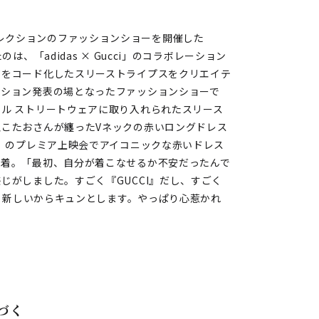
te”コレクションのファッションショーを開催した
、「adidas × Gucci」のコラボレーション
ジをコード化したスリーストライプスをクリエイテ
ーション発表の場となったファッションショーで
ル ストリートウェアに取り入れられたスリース
こたおさんが纏ったVネックの赤いロングドレス
ら』のプレミア上映会でアイコニックな赤いドレス
一着。「最初、自分が着こなせるか不安だったんで
じがしました。すごく『GUCCI』だし、すごく
ても新しいからキュンとします。やっぱり⼼惹かれ
づく