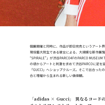
個展開催と同時に、作品が即日完売というアート
現役藝大院生である彼女による、大規模な新作展覧会「Kotao
“SPIRALE”」が渋谷PARCO4FのPARCO MUS
の頃からアートと刺激を求めて渋谷PARCOに足
「GUCCI」へショップクルーズ。そこで出合ったのは、
合と増幅から生まれる新しい価値観――。
「adidas × Gucci」 異なるコ