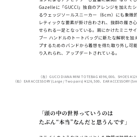
Gazelleに「GUCCI」独自のアレンジを加
るウェッジソールスニーカー（6cm）にも象徴
レティックな要素が掛け合わされ、抜群の履き
せられる一足となっている。肩にかけたミニサイ
ブー ハンドルのトートバッグに新たな解釈を加
プするためのバンドから着想を得た取り外し可
り入れられ、アップデートされている。
（左）GUCCI DIANA MINI TOTEBAG ¥396,000、SHOES ¥12
（右）EAR ACCESSORY (Large / Two pairs) ¥126,500、EAR ACCESSORY (Smal
「頭の中の世界っていうのは
たぶん“本当”なんだと思うんです」