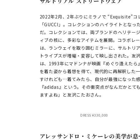
サルトリアル ストリートウェア
2022年2月、2年ぶりにミラノで “Exquisi
「GUCCI」。コレクションのハイライトとなったのは
だ。コレクションでは、両ブランドのヘリテー
ィブの核に、多彩なアイテムを展開。コラボレ
は、ランウェイを取り囲むミラーに、サルトリア
トライプスが増幅・変容して映し出された。友沢
は、1993年にマドンナが映画『めぐり逢えた
を着た姿から着想を得て、現代的に再解釈した
すけれども…着てみたら、自分が最強になった感
『adidas』という。その衝突点がなんだかと
ますよね」と友沢こたおさん。
DRESS ¥330,000
アレッサンドロ・ミケーレの美学が息