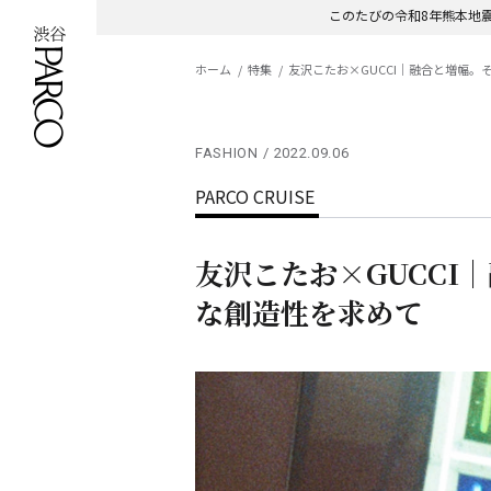
このたびの令和8年熊本地
ホーム
特集
友沢こたお×GUCCI｜融合と増幅
FASHION
2022.09.06
PARCO CRUISE
友沢こたお×GUCCI
な創造性を求めて