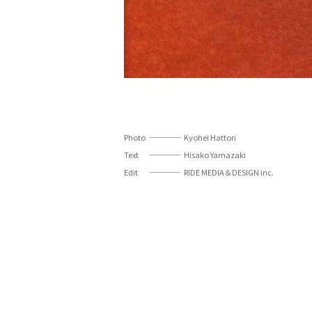
Photo
Kyohei Hattori
Text
Hisako Yamazaki
Edit
RIDE MEDIA＆DESIGN inc.