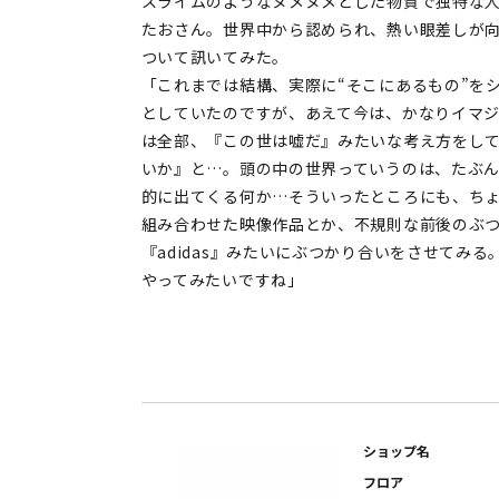
スライムのようなヌメヌメとした物質で独特な
たおさん。世界中から認められ、熱い眼差しが
ついて訊いてみた。
「これまでは結構、実際に“そこにあるもの”を
としていたのですが、あえて今は、かなりイマ
は全部、『この世は嘘だ』みたいな考え方をし
いか』と…。頭の中の世界っていうのは、たぶん
的に出てくる何か…そういったところにも、ち
組み合わせた映像作品とか、不規則な前後のぶつか
『adidas』みたいにぶつかり合いをさせてみ
やってみたいですね」
ショップ名
フロア