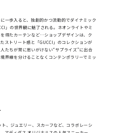
内に一歩入ると、独創的かつ流動的でダイナミック
CCI」の世界観に魅了される。ネオンライトやミ
ンを得たカーテンなど…ショップデザインは、ク
たストリート感と「GUCCI」のコレクションが
人たちが常に思いがけない“サプライズ”に出合
の境界線を分けることなくコンテンポラリーでミッ
。
ー
ズ、ハット、ジュエリー、スカーフなど、コラボレーシ
、アディダス オリジナルスの人気スニーカー