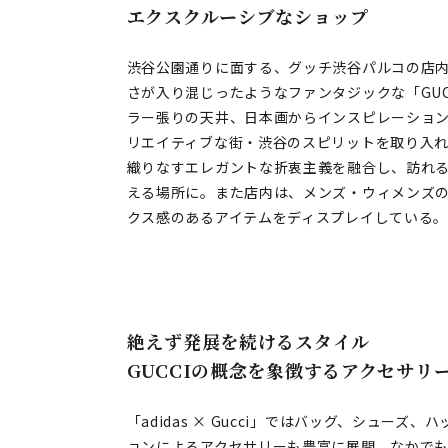
エクスクルーシブなショップ
渋谷公園通りに面する、グッチ渋谷パルコの店
さが入り混じったようなファンタジックな「GU
ラー張りの天井、日本画からインスピレーショ
リエイティブな街・渋谷のスピリットを取り入れ
織りなすエレガントな折衷主義を融合し、訪れる
える場所に。また店内は、メンズ・ウィメンズ
クス感のあるアイテムをディスプレイしている
絶えず発展を続けるスタイル――
GUCCIの概念を象徴するアクセサリ
「adidas × Gucci」ではバッグ、シュー
ョンによるアクセサリーも豊富に展開。なかでも