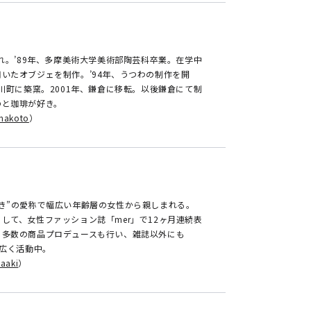
まれ。’89年、多摩美術大学美術部陶芸科卒業。在学中
いたオブジェを制作。’94年、うつわの制作を開
石川町に築窯。2001年、鎌倉に移転。以後鎌倉にて制
のと珈琲が好き。
makoto
）
き”の愛称で幅広い年齢層の女性から親しまれる。
して、女性ファッション誌「mer」で12ヶ月連続表
。多数の商品プロデュースも行い、雑誌以外にも
幅広く活動中。
aaki
）