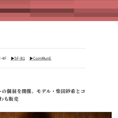
-4F
▶5F-B1
▶ComMunE
セビマコトの個展を開催。モデル・柴田紗希とコ
わも販売