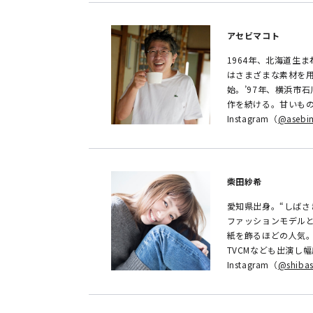
アセビマコト
1964年、北海道生
はさまざまな素材を用
始。’97年、横浜市
作を続ける。甘いも
Instagram（
@asebi
柴田紗希
愛知県出身。“しばさ
ファッションモデルと
紙を飾るほどの人気
TVCMなども出演し
Instagram（
@shibas