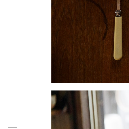
フロアガイド
レストラン・カフェ
施設案内・アクセス
イベント・ポップアップ
ENGLISH
ニュース
繁体字
特集
簡体字
TAX FREE