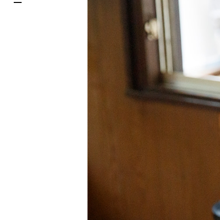
한국어
DELIVERY SERVICES
ภาษาไทย
PARCOメンバーズ
日本語
オンラインストア
リクルート