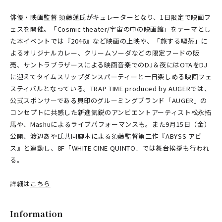
俳優・映画監督 須藤蓮氏がキュレーターとなり、1日限定で映画フ
ェスを開催。「Cosmic theater/宇宙の中の映画館」をテーマとし
た本イベントでは『2046』など映画の上映や、「旅する喫茶」に
よるオリジナルカレー、クリームソーダなどの限定フードの販
売、サントラブラザースによる映画音楽でのDJ＆夜にはOTAをDJ
に迎えてタイムスリップダンスパーティーと一日楽しめる映画フェ
スティバルとなっている。TRAP TIME produced by AUGERでは、
公式スポンサーである貝印のグルーミングブランド「AUGER」の
コンセプトに共感した新進気鋭のアンビエントアーティスト松永拓
馬や、Mashuによるライブパフォーマンスも。また9月15日（金）
公開、渡辺あや氏共同脚本による須藤監督第二作『ABYSS アビ
ス』と連動し、8F「WHITE CINE QUINTO」では舞台挨拶も行われ
る。
詳細は
こちら
Information