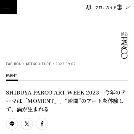
フロアガイド
JP
ホーム
特集
ニュース
イベント
アクセス
ENGLISH
繁体字
フロアガイド
簡体字
レストラン・カフェ
한국어
施設案内・アクセス
ภาษาไทย
FASHION / ART&CULTURE
2023.09.07
イベント・ポップアップ
EVENT
日本語
ニュース
SHIBUYA PARCO ART WEEK 2023｜今年のテ
特集
ーマは「MOMENT」。“瞬間”のアートを体験し
TAX FREE
て、渦が生まれる
DELIVERY SERVICES