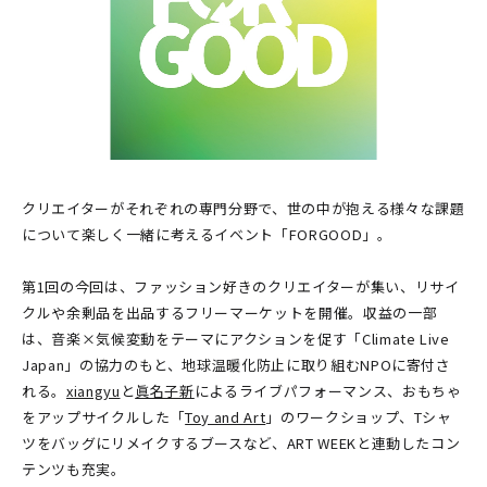
クリエイターがそれぞれの専門分野で、世の中が抱える様々な課題
について楽しく一緒に考えるイベント「FORGOOD」。
第1回の今回は、ファッション好きのクリエイターが集い、リサイ
クルや余剰品を出品するフリーマーケットを開催。収益の一部
は、音楽×気候変動をテーマにアクションを促す「Climate Live
Japan」の協力のもと、地球温暖化防止に取り組むNPOに寄付さ
れる。
xiangyu
と
眞名子新
によるライブパフォーマンス、おもちゃ
をアップサイクルした「
Toy and Art
」のワークショップ、Tシャ
ツをバッグにリメイクするブースなど、ART WEEKと連動したコン
テンツも充実。