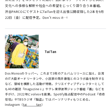
文化への多様な解釈や社会への希望をじっくり語り合う本番組。
渋谷PARCOにてゲストにTaiTanを迎え出張公開収録した2本を9月
22日（金）に配信予定。Don't miss it…!
TaiTan
Dos Monosのラッパー。これまで3枚のアルバムリリースに加え、台湾
のIT大臣オードリータンや、小説家の筒井康隆とのコラボ曲を制作する
など、領域を横断した活動が特徴。クリエイティブディレクターとして
も¥0の雑誌『magazineⅱ』やテレ東停波帯ジャック番組『蓋』などを
手がけ、2022年にvolvoxを創業。Spotify独占配信中のPodcast『奇奇
怪怪』やTBSラジオ『脳盗』ではパーソナリティもつとめる。
Instagram（
tai_____tan
）