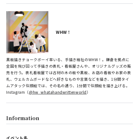
WHW！
黒板描きチョークボーイ率いる、手描き結社のWHW！。鎌倉を拠点に
全国を飛び回って手描きの表札・看板屋さんや、オリジナルグッズの販
売を行う。表札看板屋では古材の木の板や黒板、お店の看板やお家の表
札、ウェルカムボードなどへ好きなものや言葉などを描き、1分間タイ
ムアタック似顔絵では、その名の通り、1分間で似顔絵を描き上げる。
Instagram（
@hw_whatahandwrittenworld
）
Information
イベント名