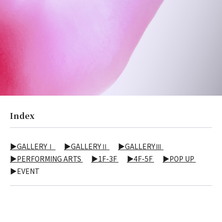
Index
▶GALLERYⅠ
▶GALLERYⅡ
▶GALLERYⅢ
▶PERFORMING ARTS
▶1F-3F
▶4F-5F
▶POP UP
▶EVENT