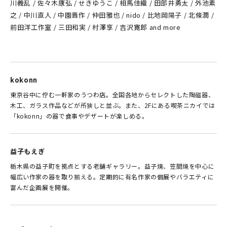
川義乱 / 佐々木康弘 / せきゆうこ / 相馬佳織 / 田部井勇太 / 外池素
之 / 中川直人 / 中園晋作 / 仲田雅也 / nido / 比地岡陽子 / 北條潤 /
前田洋工作室 / 三田和実 / 村澤享 / 吉沢寛郎 and more
kokonn
東京谷中に佇む一軒家のうつわ店。全国各地からセレクトした陶磁器、
木工、ガラス作品などが所狭しと並ぶ。また、2Fにある喫茶ニカイでは
「kokonn」の器で食事やデザートが楽しめる。
益子もえぎ
栃木県の益子町を拠点とする老舗ギャラリー。益子焼、笠間焼を中心に
幅広い作家の器を取り揃える。定期的に有名作家の個展やバラエティに
富んだ企画展を開催。