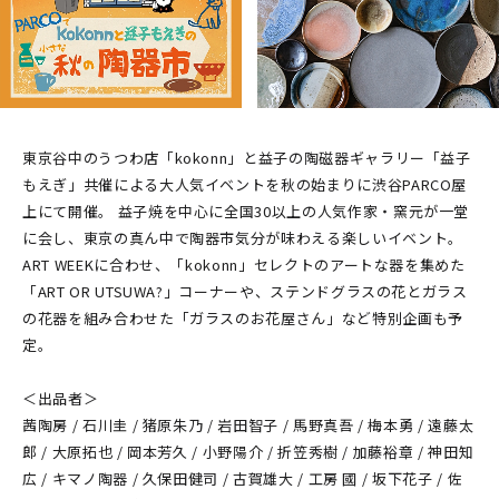
東京谷中のうつわ店「kokonn」と益子の陶磁器ギャラリー「益子
もえぎ」共催による大人気イベントを秋の始まりに渋谷PARCO屋
上にて開催。 益子焼を中心に全国30以上の人気作家・窯元が一堂
に会し、東京の真ん中で陶器市気分が味わえる楽しいイベント。
ART WEEKに合わせ、「kokonn」セレクトのアートな器を集めた
「ART OR UTSUWA?」コーナーや、ステンドグラスの花とガラス
の花器を組み合わせた「ガラスのお花屋さん」など特別企画も予
定。
＜出品者＞
茜陶房 / 石川圭 / 猪原朱乃 / 岩田智子 / 馬野真吾 / 梅本勇 / 遠藤太
郎 / 大原拓也 / 岡本芳久 / 小野陽介 / 折笠秀樹 / 加藤裕章 / 神田知
広 / キマノ陶器 / 久保田健司 / 古賀雄大 / 工房 國 / 坂下花子 / 佐