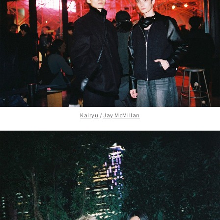
Kairyu
/
Jay McMillan