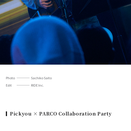
Photo
Sachiko Saito
Edit
RIDE Inc.
Pickyou × PARCO Collaboration Party