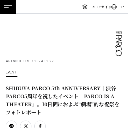
フロアガイド
JP
ホーム
特集
ニュース
イベント
アクセス
ENGLISH
繁体字
フロアガイド
簡体字
レストラン・カフェ
한국어
施設案内・アクセス
ภาษาไทย
ART&CULTURE
2024.12.27
イベント・ポップアップ
EVENT
日本語
ニュース
SHIBUYA PARCO 5th ANNIVERSARY｜渋谷
特集
PARCO5周年を祝したイベント「PARCO IS A
TAX FREE
THEATER」。10日間におよぶ“劇場”的な祝祭を
フォトレポート
DELIVERY SERVICES