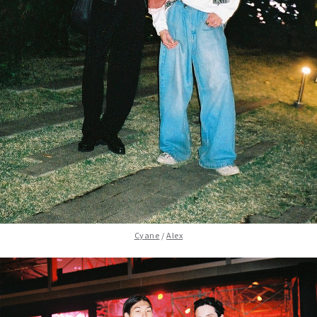
Cyane
/
Alex