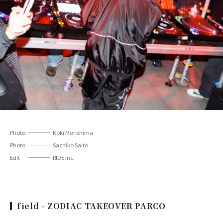
Photo
Koki Morishima
Photo
Sachiko Saito
Edit
RIDE Inc.
field - ZODIAC TAKEOVER PARCO