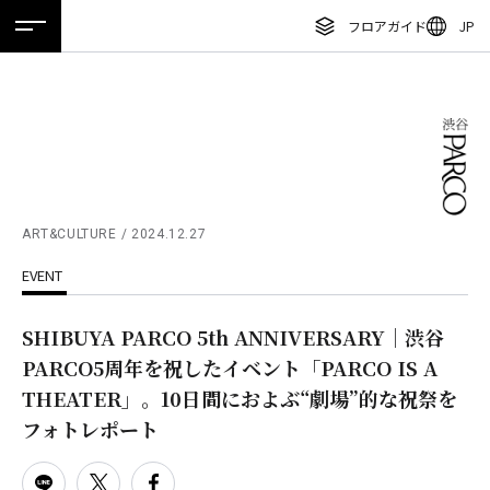
フロアガイド
JP
ホーム
特集
ニュース
イベント
アクセス
ENGLISH
繁体字
フロアガイド
簡体字
レストラン・カフェ
한국어
施設案内・アクセス
ภาษาไทย
ART&CULTURE
2024.12.27
イベント・ポップアップ
EVENT
日本語
ニュース
SHIBUYA PARCO 5th ANNIVERSARY｜渋谷
特集
PARCO5周年を祝したイベント「PARCO IS A
TAX FREE
THEATER」。10日間におよぶ“劇場”的な祝祭を
フォトレポート
DELIVERY SERVICES