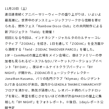
11月23日（土）
連日連夜続くアニバーサリーウィークの盛り上がりは、いよいよ
最高潮に。世界中のダンスミュージックフリークから信頼を寄せ
られる、野外フェス「Rainbow Disco Club」との共同制作による
新プロジェクト「field」を開催！
初回となる今回は、インドネシア・ジャカルタのカルチャーコレ
クティブ「ZODIAC」を招き、1日を通して「ZODIAC」を全方面か
ら満喫する「field - ZODIAC TAKEOVER PARCO」を催した。
10F・ComMunEの屋上広場をメイン会場に、昼はファミリーの参
加者も見られるピースフルなDJ /マーケット/ワークショップイベ
ント「BY DAY」、夜はオールナイトクラブパーティー「BY
NIGHT」が開かれ、ZODIACのミュージックディレクター
Jonathan Kusuma、バリの名門クラブ「Klymax」のレジデント
DJであるGEROが来日。国内からはKENJI TAKIMIとYAMARCHYが
フロアを沸かせ、熱気が渦巻いた。レオパード柄のバックドロッ
プを背に、寒空を感じさせないほどの熱が渋谷PARCOの屋上に集
結した「BY NIGHT」をフォトレポート。※後日、1dayレポート公
開予定