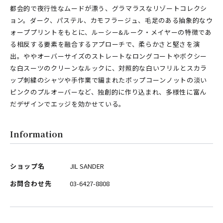
都会的で夜行性なムードが漂う、グラマラスなリゾートコレクシ
ョン。ダーク、パステル、カモフラージュ、毛足のある抽象的なウ
ォーププリントをもとに、ルーシー&ルーク・メイヤーの特徴であ
る相反する要素を融合するアプローチで、柔らかさと堅さを演
出。ややオーバーサイズのストレートなロングコートやボクシー
な白スーツのクリーンなルックに、対照的な白いフリルとスカラ
ップ刺繍のシャツや手作業で編まれたポップコーンノットの淡い
ピンクのプルオーバーなど、独創的に作り込まれ、多様性に富ん
だデザインでエッジを効かせている。
Information
ショップ名
JIL SANDER
お問合わせ先
03-6427-8808