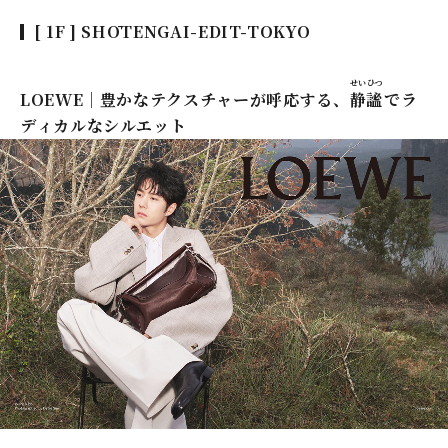
[ 1F ] SHŌTENGAI-EDIT-TOKYO
せいひつ
LOEWE｜豊かなテクスチャーが呼応する、
静謐
でラ
ディカルなシルエット