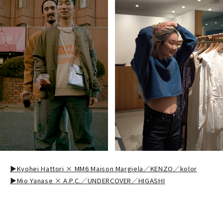
▶︎Kyohei Hattori × MM6 Maison Margiela／KENZO／kolor
▶︎Mio Yanase × A.P.C.／UNDERCOVER／HIGASHI