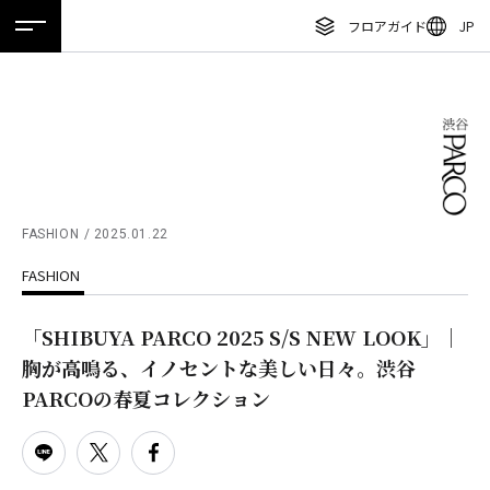
フロアガイド
JP
ホーム
特集
ニュース
イベント
アクセス
ENGLISH
繁体字
フロアガイド
簡体字
レストラン・カフェ
한국어
施設案内・アクセス
ภาษาไทย
FASHION
2025.01.22
イベント・ポップアップ
FASHION
日本語
ニュース
「SHIBUYA PARCO 2025 S/S NEW LOOK」｜
特集
胸が高鳴る、イノセントな美しい日々。渋谷
TAX FREE
PARCOの春夏コレクション
DELIVERY SERVICES