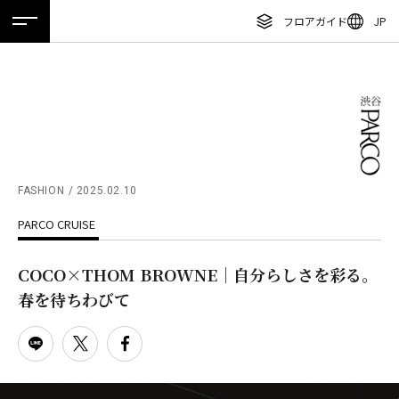
フロアガイド
JP
ホーム
特集
ニュース
イベント
アクセス
ENGLISH
繁体字
フロアガイド
簡体字
レストラン・カフェ
한국어
施設案内・アクセス
ภาษาไทย
FASHION
2025.02.10
イベント・ポップアップ
PARCO CRUISE
日本語
ニュース
COCO×THOM BROWNE｜自分らしさを彩る。
特集
春を待ちわびて
TAX FREE
DELIVERY SERVICES