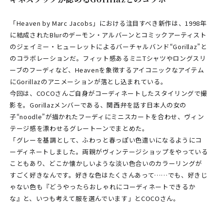
「Heaven by Marc Jacobs」における注目すべき新作は、1998年
に結成されたBlurのデーモン・アルバーンとコミックアーティスト
のジェイミー・ヒューレットによるバーチャルバンド“Gorillaz”と
のコラボレーションだ。フィット感あるミニTシャツやロングスリ
ーブのフーディなど、Heavenを象徴するアイコニックなアイテム
にGorillazのアニメーションが落とし込まれている。
今回は、COCOさんご自身がコーディネートしたスタイリングで撮
影を。Gorillazメンバーである、関西弁を話す日本人の女の
子“noodle”が描かれたフーディにミニスカートを合わせ、ヴィン
テージ感を漂わせるグレートーンでまとめた。
「グレーを基調として、ふわっと春っぽい色遣いになるようにコ
ーディネートしました。両親がヴィンテージショップをやっている
こともあり、どこか懐かしいような淡い色合いのカラーリングが
すごく好きなんです。好きな色はたくさんあって……でも、好きじ
ゃない色も『どうやったらおしゃれにコーディネートできるか
な』と、いつも考えて服を選んでいます」とCOCOさん。