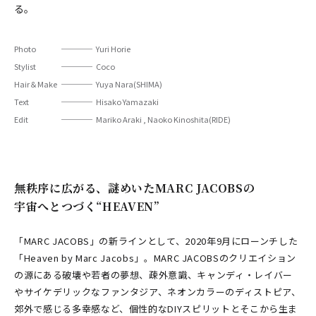
る。
Photo
Yuri Horie
Stylist
Coco
Hair＆Make
Yuya Nara(SHIMA)
Text
Hisako Yamazaki
Edit
Mariko Araki , Naoko Kinoshita(RIDE)
無秩序に広がる、謎めいたMARC JACOBSの
宇宙へとつづく“HEAVEN”
「MARC JACOBS」の新ラインとして、2020年9月にローンチした
「Heaven by Marc Jacobs」。MARC JACOBSのクリエイション
の源にある破壊や若者の夢想、疎外意識、キャンディ・レイバー
やサイケデリックなファンタジア、ネオンカラーのディストピア、
郊外で感じる多幸感など、個性的なDIYスピリットとそこから生ま