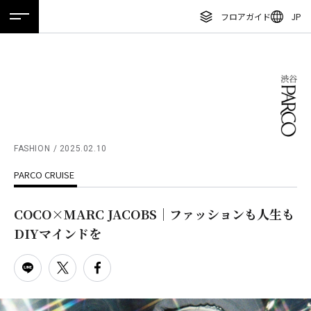
フロアガイド
JP
ホーム
特集
ニュース
イベント
アクセス
ENGLISH
繁体字
フロアガイド
簡体字
レストラン・カフェ
한국어
施設案内・アクセス
ภาษาไทย
FASHION
2025.02.10
イベント・ポップアップ
PARCO CRUISE
日本語
ニュース
COCO×MARC JACOBS｜ファッションも人生も
特集
DIYマインドを
TAX FREE
DELIVERY SERVICES