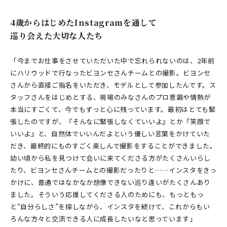
4歳からはじめたInstagramを通して
巡り会えた大切な人たち
「今までお仕事をさせていただいた中で忘れられないのは、2年前
にハリウッドで行なったビヨンセさんチームとの撮影。ビヨンセ
さんから直接ご指名をいただき、モデルとして参加したんです。ス
タッフさんをはじめとする、現場のみなさんのプロ意識や情熱が
本当にすごくて、今でもずっと心に残っています。最初はとても緊
張したのですが、『そんなに緊張しなくていいよ』とか『笑顔で
いいよ』と、自然体でいいんだよという優しい言葉をかけていた
だき、最終的にものすごく楽しんで撮影をすることができました。
幼い頃から私を見つけて会いに来てくださる方がたくさんいらし
たり、ビヨンセさんチームとの撮影だったりと……インスタをきっ
かけに、普通ではなかなか想像できない巡り逢いがたくさんあり
ました。そういう応援してくださる人のためにも、もっともっ
と“自分らしさ”を探しながら、インスタを続けて、これからもい
ろんな方々と交流できる人に成長したいなと思っています」