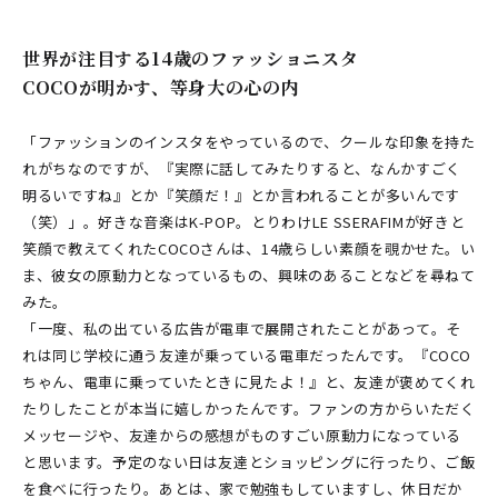
世界が注目する14歳のファッショニスタ
COCOが明かす、等身大の心の内
「ファッションのインスタをやっているので、クールな印象を持た
れがちなのですが、『実際に話してみたりすると、なんかすごく
明るいですね』とか『笑顔だ！』とか言われることが多いんです
（笑）」。好きな音楽はK-POP。とりわけLE SSERAFIMが好きと
笑顔で教えてくれたCOCOさんは、14歳らしい素顔を覗かせた。い
ま、彼女の原動力となっているもの、興味のあることなどを尋ねて
みた。
「一度、私の出ている広告が電車で展開されたことがあって。そ
れは同じ学校に通う友達が乗っている電車だったんです。『COCO
ちゃん、電車に乗っていたときに見たよ！』と、友達が褒めてくれ
たりしたことが本当に嬉しかったんです。ファンの方からいただく
メッセージや、友達からの感想がものすごい原動力になっている
と思います。予定のない日は友達とショッピングに行ったり、ご飯
を食べに行ったり。あとは、家で勉強もしていますし、休日だか