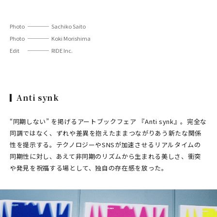
PARCOメンバーズ
オンラインストア
リクルート
Photo
Sachiko Saito
Photo
Koki Morishima
Edit
RIDE Inc.
Anti synk
“同期しない” を掲げるアートブックフェア 『Anti synk』。完全な
同調ではなく、ずれや差異を抱えたままつながりあう新たな関係
性を提示する。テクノロジーやSNSが加速させるリアルタイムの
同期性に対し、あえて非同期のリズムから生まれる美しさ、衝突
や発見を祝福する場として、独自の存在感を放った。