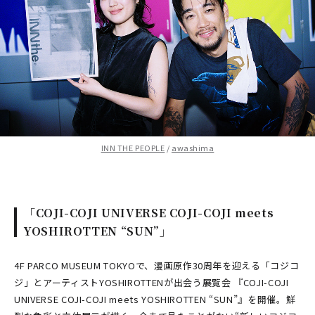
INN THE PEOPLE
/
awashima
「COJI-COJI UNIVERSE COJI-COJI meets
YOSHIROTTEN “SUN”」
4F PARCO MUSEUM TOKYOで、漫画原作30周年を迎える「コジコ
ジ」とアーティストYOSHIROTTENが出会う展覧会 『COJI-COJI
UNIVERSE COJI-COJI meets YOSHIROTTEN “SUN”』を開催。鮮