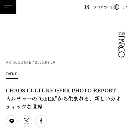
フロアガイド
JP
ホーム
特集
ニュース
イベント
アクセス
ENGLISH
繁体字
フロアガイド
簡体字
レストラン・カフェ
한국어
施設案内・アクセス
ภาษาไทย
ART&CULTURE
2025.08.29
イベント・ポップアップ
EVENT
日本語
ニュース
CHAOS CULTURE GEEK PHOTO REPORT｜
特集
カルチャーの“GEEK”から生まれる、新しいカオ
TAX FREE
ティックな世界
DELIVERY SERVICES