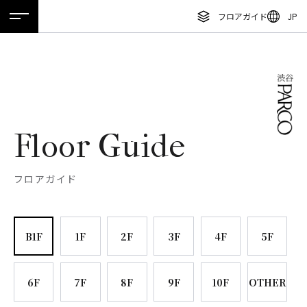
フロアガイド
JP
ホーム
特集
ニュース
イベント
アクセス
ENGLISH
繁体字
フロアガイド
簡体字
レストラン・カフェ
한국어
施設案内・アクセス
Floor Guide
ภาษาไทย
イベント・ポップアップ
日本語
フロアガイド
ニュース
特集
B1F
1F
2F
3F
4F
5F
TAX FREE
DELIVERY SERVICES
6F
7F
8F
9F
10F
OTHER