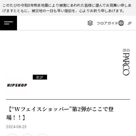
このたびの令和8年熊本地震により被害にあわれた皆様に謹んでお見舞い申しあ
げますとともに、被災地の一日も早い復旧を、心よりお祈り申しあげます。
ENGLISH
フロアガイド
JP
繁体字
ホーム
特集
ニュース
イベント
アクセス
フロアガイド
簡体字
レストラン・カフェ
한국어
施設案内・アクセス
ภาษาไทย
イベント・ポップアップ
日本語
B1F
ニュース
特集
TAX FREE
【“Wフェイスショッパー”第2弾がここで登
場！！】
DELIVERY SERVICES
2024-08-23