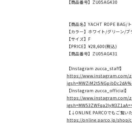
【商品番号】ZU05AG430
【商品名】YACHT ROPE BAG
【カラー】ホワイト/グリーン/ブ
【サイズ】F
【PRICE】¥28,600(税込)
【商品番号】ZU05AG431
【Instagram zucca_staff】
https://www.instagram.com/z
igsh=MWZiM2t5NGpibDc2dA%
【Instagram zucca_official】
https://www.instagram.com/zu
igsh=MW53ZWFqa2IyM3Z1aA=
【↓ONLINE PARCOでもご覧
https://online.parco.jp/shop/