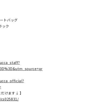
/トートバッグ
ラック
ucca_staff?
3D%3D&utm_source=qr
cca_official?
=
いただけます↓ 】
c/cs025831/