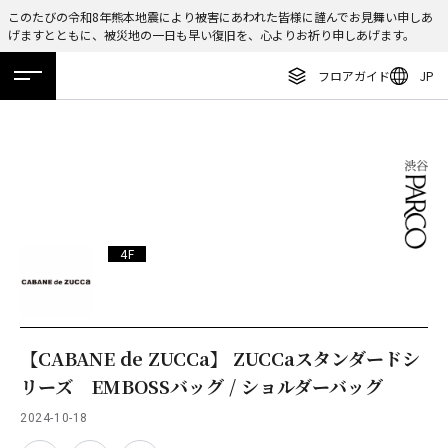
このたびの令和8年熊本地震により被害にあわれた皆様に謹んでお見舞い申しあ
げますとともに、被災地の一日も早い復旧を、心よりお祈り申しあげます。
ENGLISH
フロアガイド
JP
繁体字
ホーム
特集
ニュース
イベント
アクセス
フロアガイド
簡体字
レストラン・カフェ
한국어
施設案内・アクセス
ภาษาไทย
イベント・ポップアップ
日本語
4F
ニュース
特集
TAX FREE
【CABANE de ZUCCa】 ZUCCaスタンダードシ
リーズ EMBOSSバッグ / ショルダーバッグ
DELIVERY SERVICES
2024-10-18