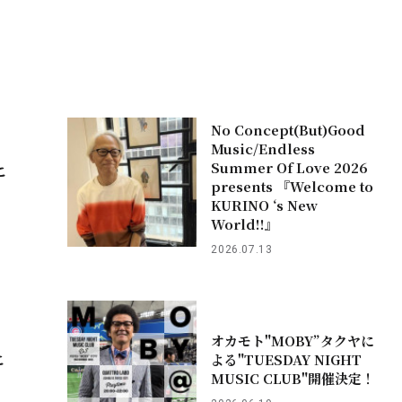
No Concept(But)Good
Music/Endless
Summer Of Love 2026
こ
presents 『Welcome to
KURINO ‘s New
World!!』
2026.07.13
オカモト"MOBY”タクヤに
こ
よる"TUESDAY NIGHT
MUSIC CLUB"開催決定！