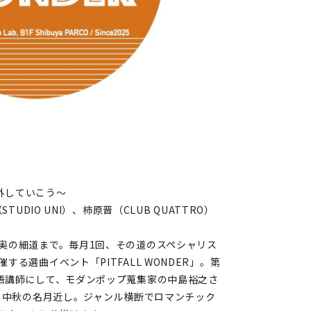
～踏み外していこう〜
TUDIO UNI）、柿原晋（CLUB QUATTRO）
奥の細道まで。毎月1回、その道のスペシャリス
る選曲イベント「PITFALL WONDER」。第
語講師にして、モダンポップ蒐集家の中島裕之さ
 。中秋の名月近し。ジャンル横断でロマンチック