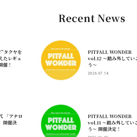
Recent News
Y”タクヤを
PITFALL WONDER
えたレギュ
vol.12 ～踏み外してい
開催！
う〜
2026.07.14
代 「アナロ
PITFALL WONDER
」開催決
vol.11 ～踏み外してい
う〜 開催決定！