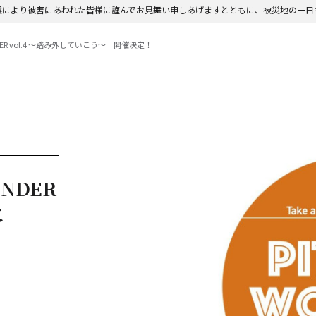
震により被害にあわれた皆様に謹んでお見舞い申しあげますとともに、被災地の一日
WONDER vol.4 ～踏み外していこう〜 開催決定！
ONDER
こ