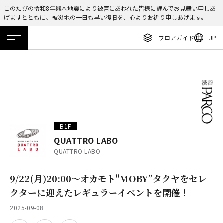
このたびの令和8年熊本地震により被害にあわれた皆様に謹んでお見舞い申しあ
げますとともに、被災地の一日も早い復旧を、心よりお祈り申しあげます。
ENGLISH
フロアガイド
JP
繁体字
ホーム
特集
ニュース
イベント
アクセス
フロアガイド
簡体字
レストラン・カフェ
한국어
施設案内・アクセス
ภาษาไทย
イベント・ポップアップ
日本語
B1F
ニュース
QUATTRO LABO
QUATTRO LABO
特集
TAX FREE
9/22(月)20:00～オカモト"MOBY”タクヤをセレ
クターに迎えたレギュラーイベントを開催！
DELIVERY SERVICES
2025-09-08