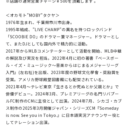
※店舗の通常営業チャージ￥500を頂戴します 。
＜オカモト”MOBY”タクヤ＞
1976年生まれ、千葉県市川市出身。
1995年結成、”LIVE CHAMP”の異名を持つロックバンド
「SCOOBIE DO」のドラマー兼マネージャー。ドラマーとし
て、またDJとしても国内外で精力的に活動。
2017年からMLBコメンテーターとして活動を開始、MLB中継
の解説及び実況を担当。2022年4月に初の著書『ベースボー
ル・イズ・ミュージック〜音楽からはじまるメジャーリーグ
入門』(左右社)を出版、2023年度の野球文化學會・奨励賞を
受賞。アメリカ野球殿堂図書館にも配架されている。
2021年4月〜テレビ東京『生きるとか死ぬとか父親とか』で
俳優デビュー。2024年3月、プレミアリーグの名門リバプー
ルFC制作のCMに主役として出演。2024年7月、シカゴ・カブ
ス制作の2025年3月開催ジャパン・シリーズCM『Someday
is now. See you in Tokyo.』に日本語実況アナウンサー役と
してナレーション出演。