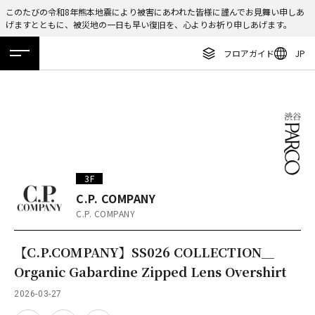
このたびの令和8年熊本地震により被害にあわれた皆様に謹んでお見舞い申しあ
げますとともに、被災地の一日も早い復旧を、心よりお祈り申しあげます。
ENGLISH
フロアガイド
JP
繁体字
ホーム
特集
ニュース
イベント
アクセス
フロアガイド
簡体字
レストラン・カフェ
한국어
施設案内・アクセス
ภาษาไทย
イベント・ポップアップ
日本語
3F
ニュース
C.P. COMPANY
C.P. COMPANY
特集
TAX FREE
【C.P.COMPANY】SS026 COLLECTION＿
Organic Gabardine Zipped Lens Overshirt
DELIVERY SERVICES
2026-03-27