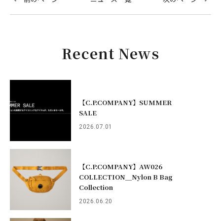
Recent News
【C.P.COMPANY】SUMMER
SALE
2026.07.01
【C.P.COMPANY】AW026
COLLECTION＿Nylon B Bag
Collection
2026.06.20