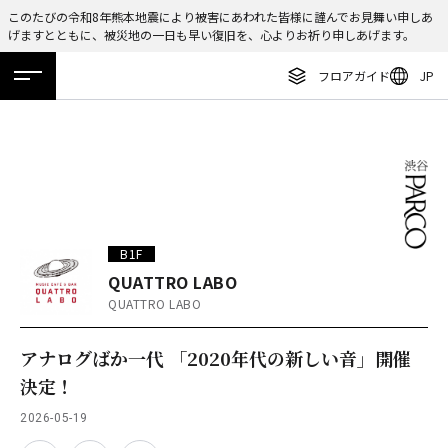
このたびの令和8年熊本地震により被害にあわれた皆様に謹んでお見舞い申しあ
げますとともに、被災地の一日も早い復旧を、心よりお祈り申しあげます。
ENGLISH
フロアガイド
JP
繁体字
ホーム
特集
ニュース
イベント
アクセス
フロアガイド
簡体字
レストラン・カフェ
한국어
施設案内・アクセス
ภาษาไทย
イベント・ポップアップ
日本語
B1F
ニュース
QUATTRO LABO
QUATTRO LABO
特集
TAX FREE
アナログばか一代 「2020年代の新しい音」開催
決定！
DELIVERY SERVICES
2026-05-19