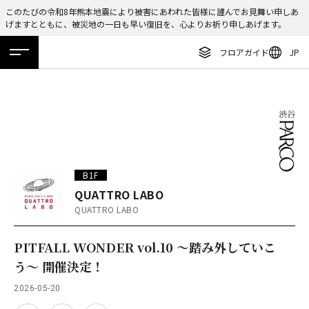
このたびの令和8年熊本地震により被害にあわれた皆様に謹んでお見舞い申しあ
げますとともに、被災地の一日も早い復旧を、心よりお祈り申しあげます。
ENGLISH
フロアガイド
JP
繁体字
ホーム
特集
ニュース
イベント
アクセス
フロアガイド
簡体字
レストラン・カフェ
한국어
施設案内・アクセス
ภาษาไทย
イベント・ポップアップ
日本語
B1F
ニュース
QUATTRO LABO
QUATTRO LABO
特集
TAX FREE
PITFALL WONDER vol.10 ～踏み外していこ
う〜 開催決定！
DELIVERY SERVICES
2026-05-20