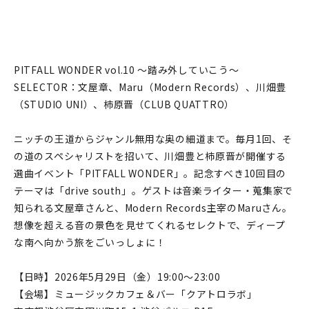
PITFALL WONDER vol.10 ～踏み外していこう〜
SELECTOR：文屋章、Maru（Modern Records）、川畑豊
（STUDIO UNI）、柿原晋（CLUB QUATTRO）
ニッチの王道からジャンル無用な奥の細道まで。毎月1回、そ
の道のスペシャリストを招いて、川畑豊と柿原晋が開催する
選曲イベント「PITFALL WONDER」。記念すべき10回目の
テーマは「drive south」。ゲストは音楽ライター・蒐集家で
知られる文屋章さんと、Modern Records主宰のMaruさん。
想像を超える音の景色を見せてくれるセレクトで、ディープ
な南へ向かう旅をごいっしょに！
【日時】2026年5月29日（金）19:00～23:00
【会場】ミュージックカフェ＆バー「クアトロラボ」