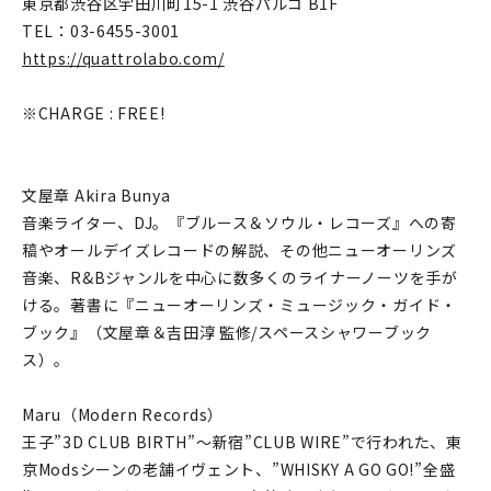
東京都渋谷区宇田川町15-1 渋谷パルコ B1F
TEL：03-6455-3001
https://quattrolabo.com/
※CHARGE : FREE!
文屋章 Akira Bunya
音楽ライター、DJ。『ブルース＆ソウル・レコーズ』への寄
稿やオールデイズレコードの解説、その他ニューオーリンズ
音楽、R&Bジャンルを中心に数多くのライナーノーツを手が
ける。著書に『ニューオーリンズ・ミュージック・ガイド・
ブック』（文屋章＆吉田淳 監修/スペースシャワーブック
ス）。
Maru（Modern Records）
王子”3D CLUB BIRTH”～新宿”CLUB WIRE”で行われた、東
京Modsシーンの老舗イヴェント、”WHISKY A GO GO!”全盛