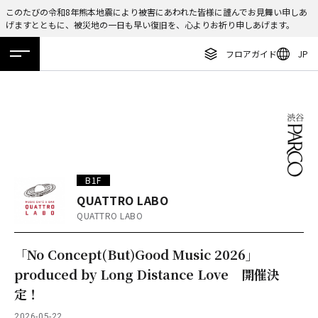
このたびの令和8年熊本地震により被害にあわれた皆様に謹んでお見舞い申しあ
げますとともに、被災地の一日も早い復旧を、心よりお祈り申しあげます。
ENGLISH
フロアガイド
JP
繁体字
ホーム
特集
ニュース
イベント
アクセス
フロアガイド
簡体字
レストラン・カフェ
한국어
施設案内・アクセス
ภาษาไทย
イベント・ポップアップ
日本語
B1F
ニュース
QUATTRO LABO
QUATTRO LABO
特集
TAX FREE
「No Concept(But)Good Music 2026」
produced by Long Distance Love 開催決
DELIVERY SERVICES
定！
2026-05-22