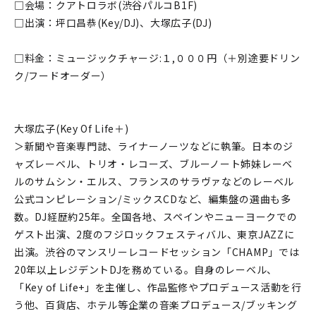
□会場：クアトロラボ(渋谷パルコB1F)
□出演：坪口昌恭(Key/DJ)、大塚広子(DJ)
□料金：ミュージックチャージ:１,０００円（＋別途要ドリン
ク/フードオーダー）
大塚広子(Key Of Life＋)
＞新聞や音楽専門誌、ライナーノーツなどに執筆。日本のジ
ャズレーベル、トリオ・レコーズ、ブルーノート姉妹レーベ
ルのサムシン・エルス、フランスのサラヴァなどのレーベル
公式コンピレーション/ミックスCDなど、編集盤の選曲も多
数。DJ経歴約25年。全国各地、スペインやニューヨークでの
ゲスト出演、2度のフジロックフェスティバル、東京JAZZに
出演。渋谷のマンスリーレコードセッション「CHAMP」では
20年以上レジデントDJを務めている。自身のレーベル、
「Key of Life+」を主催し、作品監修やプロデュース活動を行
う他、百貨店、ホテル等企業の音楽プロデュース/ブッキング