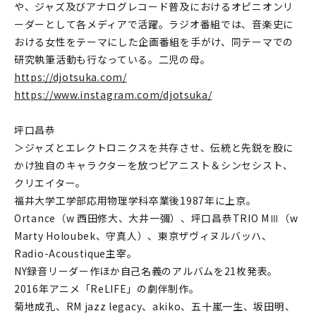
や、ジャズ及びアナログレコード普及におけるオピニオンリ
ーダーとして各メディアで活躍。ラジオ番組では、音楽史に
おける女性をテーマにした企画番組を手がけ、同テーマでの
研究執筆活動も行なっている。二児の母。
https://djotsuka.com/
https://www.instagram.com/djotsuka/
坪口昌恭
＞ジャズとエレクトロニクスを共存させ、伝統と先鋭を股に
かけ独自のキャラクターを放つピアニスト＆シンセシスト、
クリエイター。
福井大学工学部応用物理学科卒業後1987年に上京。
Ortance（w 西田修大、大井一彌）、坪口昌恭TRIO MⅢ（w
Marty Holoubek、守真人）、東京ザヴィヌルバッハ、
Radio-Acoustique主宰。
NY録音リーダー作ほか自己名義のアルバムを21枚発表。
2016年アニメ「ReLIFE」の劇伴制作。
菊地成孔、RM jazz legacy、akiko、五十嵐一生、坂田明、