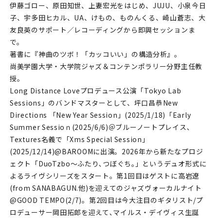
伊藤ゴロー、原田知世、上妻宏光をはじめ、JUJU、小泉今日
子、宇多田ヒカル、UA、けもの、ものんくる、崎山蒼志、大
友良英のサポート／レコーディングから即興セッションま
で。
著書に『神曲のツボ！「カッコいい」の構造分析』。
尚美学園大学・大学院ジャズ＆コンテンポラリー分野主任教
授。
Long Distance Loveプロデュース公演「Tokyo Lab
Sessions」のバンドマスターとして、坪口昌恭New
Directions 「New Year Session」(2025/1/18)「Early
Summer Sessioｎ(2025/6/6)＠ブルーノートプレイス､
Textures名義で「Xms Special Session」
(2025/12/14)@BAROOMに出演。2026年から新たなプロジ
ェクト「DuoTzbo〜ふたり､つぼぐち｡」というデュオ形式に
よるライヴシリーズをスタート。第1回目はゲストに高岩遼
(from SANABAGUN.他)を迎えてのジャズヴォーカルナイト
@GOOD TEMPO(2/7)。第2回目は今大注目のギタリスト/プ
ロデューサー岡田拓郎を迎えて､マイルス・デイヴィス生誕