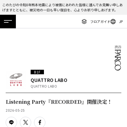
このたびの令和8年熊本地震により被害にあわれた皆様に謹んでお見舞い申しあ
げますとともに、被災地の一日も早い復旧を、心よりお祈り申しあげます。
ENGLISH
フロアガイド
JP
繁体字
ホーム
特集
ニュース
イベント
アクセス
フロアガイド
簡体字
レストラン・カフェ
한국어
施設案内・アクセス
ภาษาไทย
イベント・ポップアップ
日本語
B1F
ニュース
QUATTRO LABO
QUATTRO LABO
特集
TAX FREE
Listening Party『RECORDED』開催決定！
DELIVERY SERVICES
2026-05-25