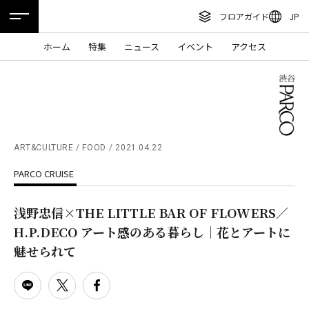
フロアガイド
JP
ENGLISH
ホーム
特集
ニュース
イベント
アクセス
繁体字
フロアガイド
簡体字
レストラン・カフェ
한국어
施設案内・アクセス
ภาษาไทย
ART&CULTURE / FOOD
2021.04.22
イベント・ポップアップ
PARCO CRUISE
日本語
ニュース
浅野忠信×THE LITTLE BAR OF FLOWERS／
特集
H.P.DECO アート感のある暮らし｜花とアートに
TAX FREE
魅せられて
DELIVERY SERVICES