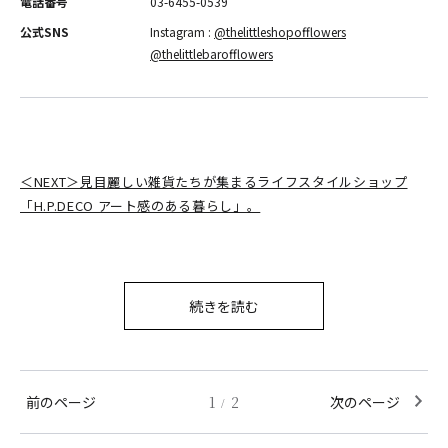
電話番号
03-6455-0539
公式SNS
Instagram :
@thelittleshopofflowers
@thelittlebarofflowers
＜NEXT＞見目麗しい雑貨たちが集まるライフスタイルショップ
「H.P.DECO アート感のある暮らし」。
続きを読む
前のページ
1
2
次のページ
/