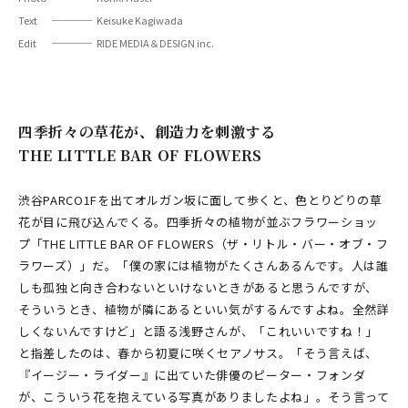
Text
Keisuke Kagiwada
Edit
RIDE MEDIA＆DESIGN inc.
四季折々の草花が、創造力を刺激する
THE LITTLE BAR OF FLOWERS
渋谷PARCO1Fを出てオルガン坂に面して歩くと、色とりどりの草
花が目に飛び込んでくる。四季折々の植物が並ぶフラワーショッ
プ「THE LITTLE BAR OF FLOWERS（ザ・リトル・バー・オブ・フ
ラワーズ）」だ。「僕の家には植物がたくさんあるんです。人は誰
しも孤独と向き合わないといけないときがあると思うんですが、
そういうとき、植物が隣にあるといい気がするんですよね。全然詳
しくないんですけど」と語る浅野さんが、「これいいですね！」
と指差したのは、春から初夏に咲くセアノサス。「そう言えば、
『イージー・ライダー』に出ていた俳優のピーター・フォンダ
が、こういう花を抱えている写真がありましたよね」。そう言って