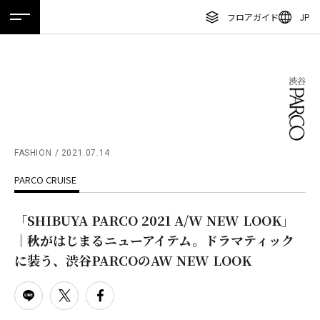
フロアガイド
JP
ホーム
特集
ニュース
イベント
アクセス
ENGLISH
繁体字
フロアガイド
簡体字
レストラン・カフェ
한국어
施設案内・アクセス
ภาษาไทย
FASHION
2021.07.14
イベント・ポップアップ
PARCO CRUISE
日本語
ニュース
「SHIBUYA PARCO 2021 A/W NEW LOOK」
特集
｜秋がはじまるニューアイテム。ドラマティック
TAX FREE
に装う、渋谷PARCOのAW NEW LOOK
DELIVERY SERVICES