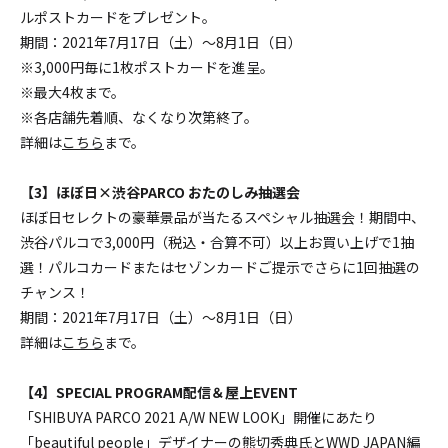
ルポストカードをプレゼント。
期間：2021年7月17日（土）～8月1日（日）
※3,000円毎に1枚ポストカードを進呈。
※最大4枚まで。
※各店舗先着順、なくなり次第終了。
詳細は
こちら
まで。
【3】ほぼ日×渋谷PARCO おたのしみ抽選会
ほぼ日セレクトの豪華景品が当たるスペシャル抽選会！期間中、
渋谷パルコで3,000円（税込・合算不可）以上お買い上げで1抽
選！パルコカードまたはセゾンカードご提示でさらに1回抽選の
チャンス！
期間：2021年7月17日（土）～8月1日（日）
詳細は
こちら
まで。
【4】SPECIAL PROGRAM配信＆屋上EVENT
「SHIBUYA PARCO 2021 A/W NEW LOOK」開催にあたり
「beautiful people」デザイナーの熊切秀典氏とWWD JAPAN編