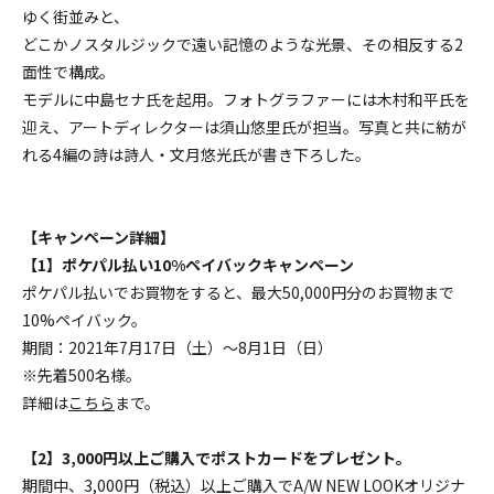
ゆく街並みと、
どこかノスタルジックで遠い記憶のような光景、その相反する2
面性で構成。
モデルに中島セナ氏を起用。フォトグラファーには木村和平氏を
迎え、アートディレクターは須山悠里氏が担当。写真と共に紡が
れる4編の詩は詩人・文月悠光氏が書き下ろした。
【キャンペーン詳細】
【1】ポケパル払い10%ペイバックキャンペーン
ポケパル払いでお買物をすると、最大50,000円分のお買物まで
10%ペイバック。
期間：2021年7月17日（土）～8月1日（日）
※先着500名様。
詳細は
こちら
まで。
【2】3,000円以上ご購入でポストカードをプレゼント。
期間中、3,000円（税込）以上ご購入でA/W NEW LOOKオリジナ