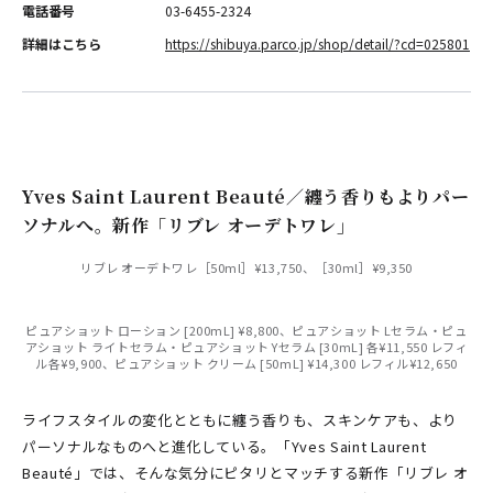
電話番号
03-6455-2324
詳細はこちら
https://shibuya.parco.jp/shop/detail/?cd=025801
Yves Saint Laurent Beauté／纏う香りもよりパー
ソナルへ。新作「リブレ オーデトワレ」
リブレ オーデトワレ［50ml］¥13,750、［30ml］¥9,350
ピュアショット ローション [200mL] ¥8,800、ピュアショット Lセラム・ピュ
アショット ライトセラム・ピュアショット Yセラム [30mL] 各¥11,550 レフィ
ル各¥9,900、ピュアショット クリーム [50mL] ¥14,300 レフィル¥12,650
ライフスタイルの変化とともに纏う香りも、スキンケアも、より
パーソナルなものへと進化している。「Yves Saint Laurent
Beauté」では、そんな気分にピタリとマッチする新作「リブレ オ