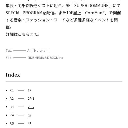
集長・向千鶴氏をゲストに迎え、9F「SUPER DOMMUNE」にて
SPECIAL PROGRAMを配信。また10F屋上「ComMunE」で開催
する音楽・ファッション・フードなど多種多様なイベントを開
催。
詳細は
こちら
まで。
Text
Anri Murakami
Edit
RIDE MEDIA＆DESIGN inc.
Index
P.1
1F
P.2
2F-1
P.3
2F-2
P.4
3F
P.5
4F