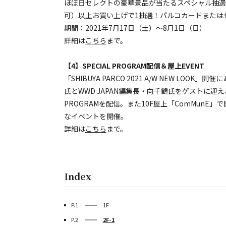
ほぼ日セレクトの豪華景品が当たるスペシャル抽選会
可）以上お買い上げで1抽選！パルコカードまたは
期間：2021年7月17日（土）～8月1日（日）
詳細は
こちら
まで。
【4】SPECIAL PROGRAM配信＆屋上EVENT
「SHIBUYA PARCO 2021 A/W NEW LOOK」
氏とWWD JAPAN編集長・向千鶴氏をゲストに迎え、9F
PROGRAMを配信。また10F屋上「ComMun
なイベントを開催。
詳細は
こちら
まで。
Index
P.1
1F
P.2
2F-1