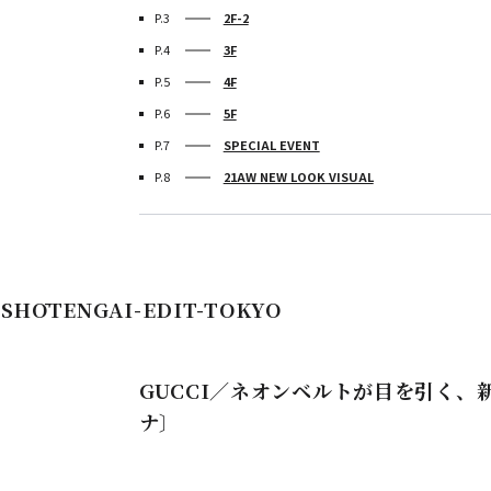
P.3
2F-2
P.4
3F
P.5
4F
P.6
5F
P.7
SPECIAL EVENT
P.8
21AW NEW LOOK VISUAL
 ] SHŌTENGAI-EDIT-TOKYO
GUCCI／ネオンベルトが目を引く、
ナ〕