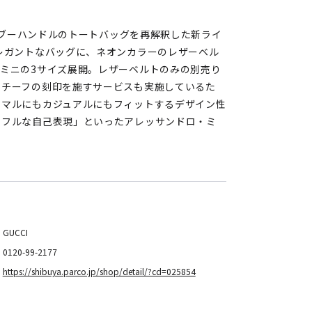
バンブーハンドルのトートバッグを再解釈した新ライ
レガントなバッグに、ネオンカラーのレザーベル
ミニの3サイズ展開。レザーベルトのみの別売り
モチーフの刻印を施すサービスも実施しているた
ーマルにもカジュアルにもフィットするデザイン性
ワフルな自己表現」といったアレッサンドロ・ミ
GUCCI
0120-99-2177
https://shibuya.parco.jp/shop/detail/?cd=025854