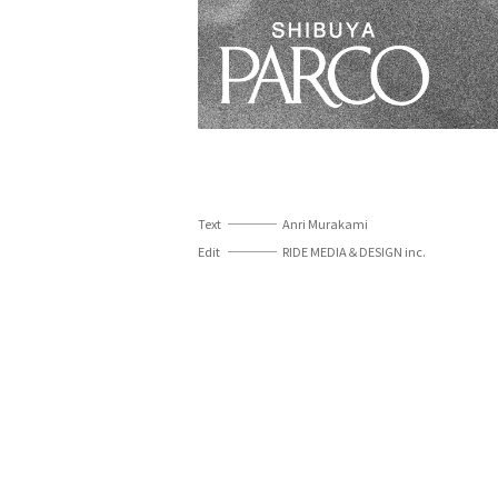
Text
Anri Murakami
Edit
RIDE MEDIA＆DESIGN inc.