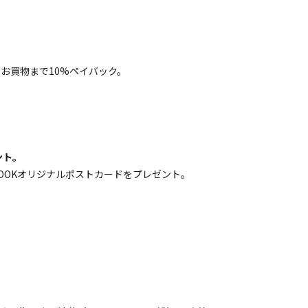
のお買物まで10%ペイバック。
ント。
W LOOKオリジナルポストカードをプレゼント。