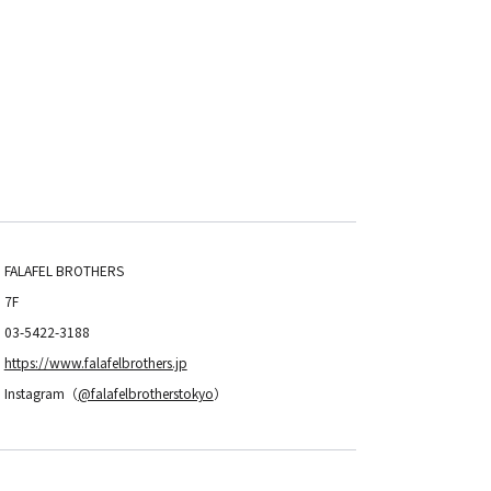
FALAFEL BROTHERS
7F
03-5422-3188
https://www.falafelbrothers.jp
Instagram（
@falafelbrotherstokyo
）