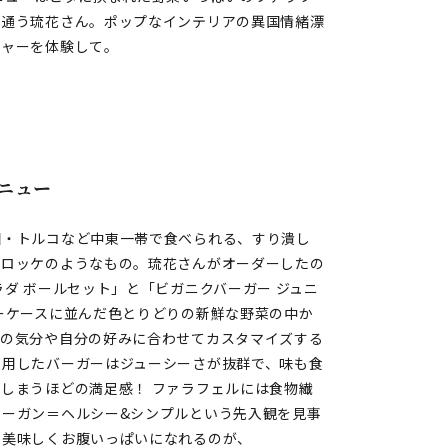
に通う琉花さん。ポップなインテリアの異国情緒漂
チャーを体験して。
ニュー
国・トルコなど中東一帯で食べられる、すり潰し
コロッケのようなもの。琉花さんがオーダーしたの
ダ ボールセット」と「ビガニクバーガー ジュニ
ーケースに並んだ色とりどりの新鮮な野菜の中か
日の気分や自分の好みに合わせてカスタマイズする
使用したバーガーはジューシーさが抜群で、味も食
しまうほどの満足感！ ファラフェルには食物繊
ィーガン＝ヘルシー&シンプルという先入観を見事
で美味しくお腹いっぱいになれるのが、