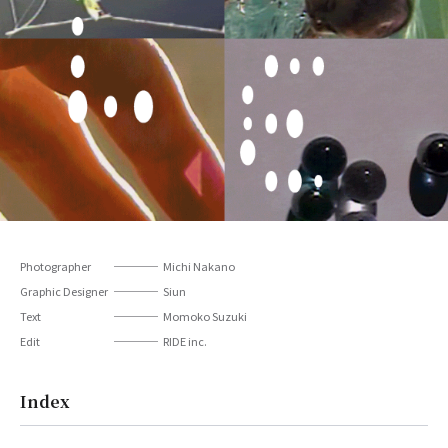
Photographer
Michi Nakano
Graphic Designer
Siun
Text
Momoko Suzuki
Edit
RIDE inc.
Index