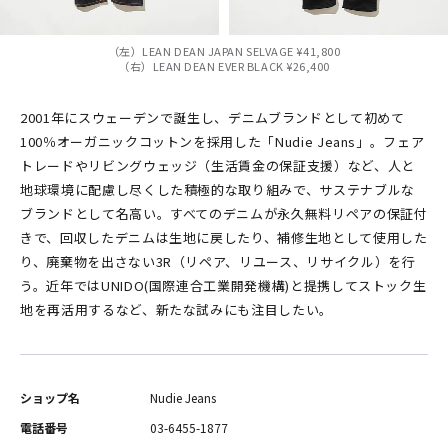
（左）LEAN DEAN JAPAN SELVAGE ¥41,800
（右）LEAN DEAN EVER BLACK ¥26,400
2001年にスウェーデンで誕生し、デニムブランドとして初めて
100％オーガニックコットンを採用した「Nudie Jeans」。フェア
トレードやリビングウェッジ（生活賃金の保証支援）など、人と
地球環境に配慮し尽くした積極的な取り組みで、サステナブルな
ブランドとして名高い。すべてのデニムが永久無料リペアの保証付
きで、回収したデニムは生地に戻したり、補修生地として使用した
り、廃棄物を出さない3R（リペア、リユース、リサイクル）を行
う。近年ではUNIDO(国際連合工業開発機構)と提携してストック生
地を再活用するなど、新たな試みにも注目したい。
ショップ名
Nudie Jeans
電話番号
03-6455-1877