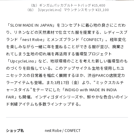
（左）ギンガムパッカブルトートバッグ ¥15,400
（右）［UpcycleLino］マウンテンスモック ¥23,100
「SLOW MADE IN JAPAN」をコンセプトに着心地の良さにこだわ
り、リネンなどの天然素材で仕立てた服を提案する、レディースブ
ランド「nest Robe」とメンズブランド「CONFECT」。経年変化
を楽しみながら一緒に年を重ねることができる服が並び、廃棄さ
れてしまう生地の切れ端を再活用する循環型プロジェクト
「UpcycleLino」など、地球環境のことを考えた新しい循環型のも
のづくりを目指している。このアップサイクル生地を使用したユ
ニセックスの日常着を幅広く展開するほか、渋谷PARCO店限定カ
ラーアイテムも登場。また3月17日（金）より、“ミックスカルチ
ャースタイル”をテーマにした「INDIGO with MADE IN INDIA
FAIR」も開催。インディゴダイシリーズや、鮮やかな色合いのイン
ド刺繍アイテムも多数ラインナップする。
ショップ名
nest Robe / CONFECT