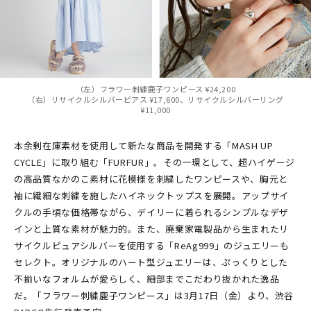
（左）フラワー刺繍鹿子ワンピース ¥24,200
（右）リサイクルシルバーピアス ¥17,600、リサイクルシルバーリング
¥11,000
本余剰在庫素材を使用して新たな商品を開発する「MASH UP
CYCLE」に取り組む「FURFUR」。その一環として、超ハイゲージ
の高品質なかのこ素材に花模様を刺繍したワンピースや、胸元と
袖に繊細な刺繍を施したハイネックトップスを展開。アップサイ
クルの手頃な価格帯ながら、デイリーに着られるシンプルなデザ
インと上質な素材が魅力的。また、廃棄家電製品から生まれたリ
サイクルピュアシルバーを使用する「ReAg999」のジュエリーも
セレクト。オリジナルのハート型ジュエリーは、ぷっくりとした
不揃いなフォルムが愛らしく、細部までこだわり抜かれた逸品
だ。「フラワー刺繍鹿子ワンピース」は3月17日（金）より、渋谷