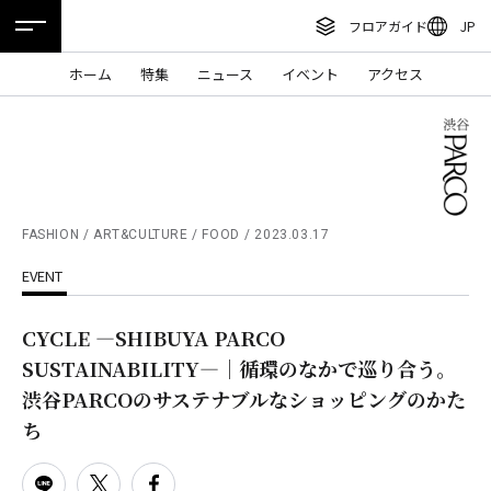
フロアガイド
JP
ENGLISH
ホーム
特集
ニュース
イベント
アクセス
繁体字
フロアガイド
簡体字
レストラン・カフェ
한국어
施設案内・アクセス
ภาษาไทย
FASHION / ART&CULTURE / FOOD
2023.03.17
イベント・ポップアップ
EVENT
日本語
ニュース
CYCLE ―SHIBUYA PARCO
特集
SUSTAINABILITY―｜循環のなかで巡り合う。
TAX FREE
渋谷PARCOのサステナブルなショッピングのかた
ち
DELIVERY SERVICES