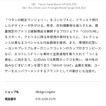
（左）Tsuya Open Back OP ¥19,250
（右）No.5 Dot Lace Triangle Bra&Tanga ¥18,810
「ワタシの戦友ランジェリー」をコンセプトに、フランスで修行
したデザイナーが手がける。昨年、衣料廃棄物を減らすため、数
量限定のアトリエ縫製商品を展開するプロジェクト「COUTURE」
をスタート。アトリエに残る未使用の資材をもとに、コレクショ
ンとは異なるスペシャルな付加価値を提供。また、環境対応型レ
ーヨンやプレミアムオーガニックコットンのカップ付きワンピース
など、エコフレンドリーな素材と生産過程を取り入れて「つくる
責任」に向き合う。公式SNSでは質問ボックスを用い、体や性の
悩みなどオピニオンを語り合う「NIGHT CHAT」企画を実施。ユー
ザーをエンパワーメントするブランドとしての動きにも注目だ。
ショップ名
Albâge Lingerie
電話番号
070-2230-5279