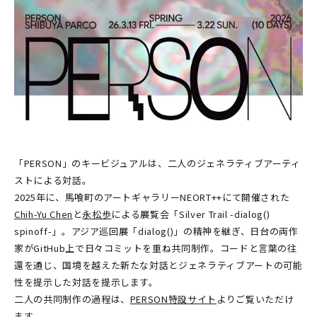
「PERSON」のキービジュアルは、二人のジェネラティブアーティ
ストによる対話。
2025年に、馬喰町のアートギャラリーNEORT++にて開催された
Chih-Yu Chen
と
永松歩
による展覧会「Silver Trail -dialog()
spinoff-」。アジア巡回展「dialog()」の精神を継ぎ、日台の両作
家がGitHub上で日々コミットを重ね共同制作。コードと言葉の往
還を通じ、国境を越えた新たな対話とジェネラティブアートの可能
性を提示した対話を提示します。​
​二人の共同制作の過程は、
PERSON特設サイト
よりご覧いただけ
ます。​