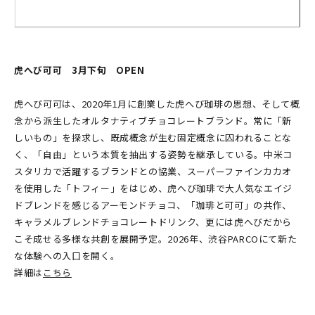
虎へび可可 3月下旬 OPEN
虎へび可可は、2020年1月に創業した虎へび珈琲の思想、そして概
念から派生したオルタナティブチョコレートブランド。常に「新
しいもの」を探求し、既成概念が生む固定概念に囚われることな
く、「自由」という本質を抽出する姿勢を継承している。中米コ
スタリカで活躍するブランドとの協業、スーパーファインカカオ
を使用した「トフィー」をはじめ、虎へび珈琲で大人気なエイジ
ドブレンドを感じるアーモンドチョコ、「珈琲と可可」の共作、
キャラメルブレンドチョコレートドリンク、更には虎へびだから
こそ成せる多様な共創を展開予定。2026年、渋谷PARCOにて新た
な体験への入口を開く。
詳細は
こちら