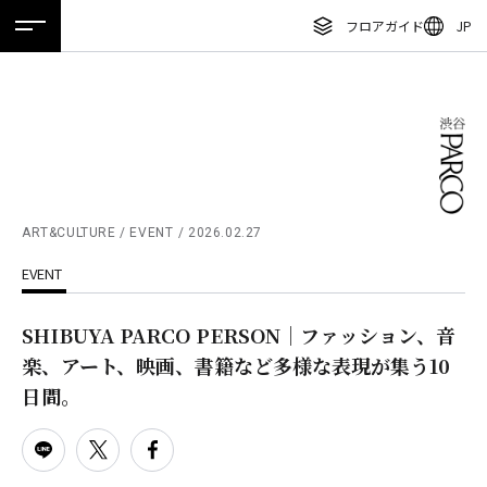
フロアガイド
JP
ホーム
特集
ニュース
イベント
アクセス
ENGLISH
繁体字
フロアガイド
簡体字
レストラン・カフェ
한국어
施設案内・アクセス
ภาษาไทย
ART&CULTURE / EVENT
2026.02.27
イベント・ポップアップ
EVENT
日本語
ニュース
SHIBUYA PARCO PERSON｜ファッション、音
特集
楽、アート、映画、書籍など多様な表現が集う10
TAX FREE
日間。
DELIVERY SERVICES